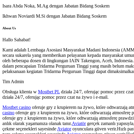
Isara Abda Noka, M.Ag dengan Jabatan Bidang Soskem
Ikhwan Noviardi M.Si dengan Jabatan Bidang Soskem
About Us
Hallo Sahabat!
Kami adalah Lembaga Asosiasi Masyarakat Madani Indonesia (AMMI),
secara sukarela yang memberikan pelayanan kepada masyarakat umum
oleh beberapa dosen di lingkungan IAIN Takengon, Aceh, Indonesia.
dalam pencapaian Tridarma Perguruan Tinggi yang masih belum mak
pelaksanaan kegiatan Tridarma Perguruan Tinggi dapat dimaksimalka
Tim Admin
Obsługa klienta w
Mostbet PL
działa 24/7, oferując pomoc przez cza
działa 24/7, oferując pomoc przez czat na żywo i e-mail.
Mostbet casino
oferuje gry z krupierem na żywo, które odtwarzają a
casino
oferuje gry z krupierem na żywo, które odtwarzają atmosferę
oferuje gry z krupierem na żywo, które odtwarzają atmosferę prawdz
anlık olarak yaşamanıza olanak tanır.
Aviatör
gerçek zamanlı yapısıyla,
çekme seçenekleri sayesinde
Aviator
oyunculara güven verir.Hızlı pa