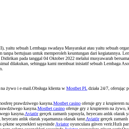
 yaitu sebuah Lembaga swadaya Masyarakat atau yaitu sebuah organi
 tanpa bertujuan untuk memperoleh keuntungan dari kegiatannya. Le
 Didirikan pada tanggal 04 Oktober 2022 melalui musyawarah bersama 
simal dilakukan, sehingga kami membuat inisiatif sebuah Lembaga As
n.
t na żywo i e-mail.Obsługa klienta w
Mostbet PL
działa 24/7, oferując 
tmosferę prawdziwego kasyna.
Mostbet casino
oferuje gry z krupierem n
 prawdziwego kasyna.
Mostbet casino
oferuje gry z krupierem na żywo, 
iwego kasyna.
Aviatör
gerçek zamanlı yapısıyla, heyecanı anlık olarak y
 heyecanı anlık olarak yaşamanıza olanak tanır.
Aviatör
gerçek zamanlı y
ra çekme seçenekleri sayesinde
Aviator
oyunculara güven verir.Hızlı pa