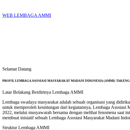
Skip
to
content
WEB LEMBAGA AMMI
Selamat Datang
PROFIL LEMBAGA ASOSIASI MASYARAKAT MADANI INDONESIA (AMMI) TAKEN
Latar Belakang Berdirinya Lembaga AMMI
Lembaga swadaya masyarakat adalah sebuah organisasi yang didirik
untuk memperoleh keuntungan dari kegiatannya, Lembaga Asosiasi M
2022, melalui musyawarah bersama dengan melihat fenomena saat ini
membuat inisiatif sebuah Lembaga Asosiasi Masyarakat Madani Indo
Struktur Lembaga AMMI