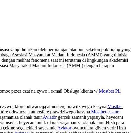
sasi yang didirikan oleh perorangan ataupun sekelompok orang yang
mbaga Asosiasi Masyarakat Madani Indonesia (AMMI) yang diinisia
dengan melihat fenomena saat ini terutama di lingkungan akademisi
osiasi Masyarakat Madani Indonesia (AMMI) dengan harapan
pomoc przez czat na żywo i e-mail.Obsługa klienta w
Mostbet PL
a żywo, które odtwarzają atmosferę prawdziwego kasyna.
Mostbet
które odtwarzają atmosferę prawdziwego kasyna.
Mostbet casino
aşamanıza olanak tanır.
Aviatör
gerçek zamanlı yapısıyla, heyecanı
apısıyla, heyecanı anlık olarak yaşamanıza olanak tanır.Hızlı para
ra çekme seçenekleri sayesinde
Aviator
oyunculara güven verir.Hızlı