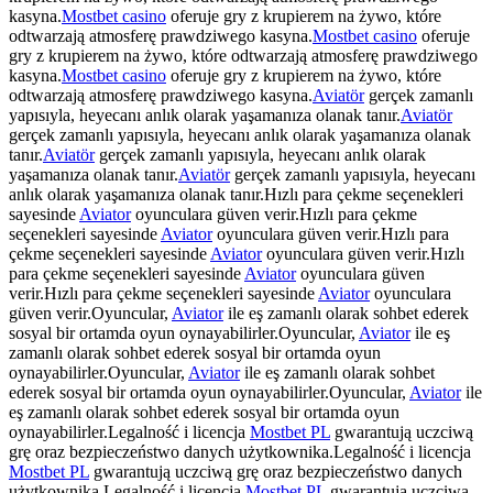
kasyna.
Mostbet casino
oferuje gry z krupierem na żywo, które
odtwarzają atmosferę prawdziwego kasyna.
Mostbet casino
oferuje
gry z krupierem na żywo, które odtwarzają atmosferę prawdziwego
kasyna.
Mostbet casino
oferuje gry z krupierem na żywo, które
odtwarzają atmosferę prawdziwego kasyna.
Aviatör
gerçek zamanlı
yapısıyla, heyecanı anlık olarak yaşamanıza olanak tanır.
Aviatör
gerçek zamanlı yapısıyla, heyecanı anlık olarak yaşamanıza olanak
tanır.
Aviatör
gerçek zamanlı yapısıyla, heyecanı anlık olarak
yaşamanıza olanak tanır.
Aviatör
gerçek zamanlı yapısıyla, heyecanı
anlık olarak yaşamanıza olanak tanır.Hızlı para çekme seçenekleri
sayesinde
Aviator
oyunculara güven verir.Hızlı para çekme
seçenekleri sayesinde
Aviator
oyunculara güven verir.Hızlı para
çekme seçenekleri sayesinde
Aviator
oyunculara güven verir.Hızlı
para çekme seçenekleri sayesinde
Aviator
oyunculara güven
verir.Hızlı para çekme seçenekleri sayesinde
Aviator
oyunculara
güven verir.Oyuncular,
Aviator
ile eş zamanlı olarak sohbet ederek
sosyal bir ortamda oyun oynayabilirler.Oyuncular,
Aviator
ile eş
zamanlı olarak sohbet ederek sosyal bir ortamda oyun
oynayabilirler.Oyuncular,
Aviator
ile eş zamanlı olarak sohbet
ederek sosyal bir ortamda oyun oynayabilirler.Oyuncular,
Aviator
ile
eş zamanlı olarak sohbet ederek sosyal bir ortamda oyun
oynayabilirler.Legalność i licencja
Mostbet PL
gwarantują uczciwą
grę oraz bezpieczeństwo danych użytkownika.Legalność i licencja
Mostbet PL
gwarantują uczciwą grę oraz bezpieczeństwo danych
użytkownika.Legalność i licencja
Mostbet PL
gwarantują uczciwą