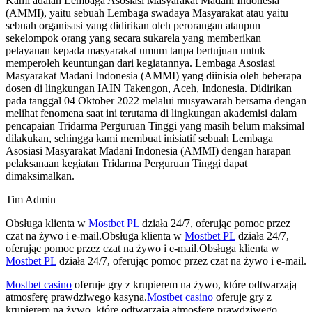
Kami adalah Lembaga Asosiasi Masyarakat Madani Indonesia
(AMMI), yaitu sebuah Lembaga swadaya Masyarakat atau yaitu
sebuah organisasi yang didirikan oleh perorangan ataupun
sekelompok orang yang secara sukarela yang memberikan
pelayanan kepada masyarakat umum tanpa bertujuan untuk
memperoleh keuntungan dari kegiatannya. Lembaga Asosiasi
Masyarakat Madani Indonesia (AMMI) yang diinisia oleh beberapa
dosen di lingkungan IAIN Takengon, Aceh, Indonesia. Didirikan
pada tanggal 04 Oktober 2022 melalui musyawarah bersama dengan
melihat fenomena saat ini terutama di lingkungan akademisi dalam
pencapaian Tridarma Perguruan Tinggi yang masih belum maksimal
dilakukan, sehingga kami membuat inisiatif sebuah Lembaga
Asosiasi Masyarakat Madani Indonesia (AMMI) dengan harapan
pelaksanaan kegiatan Tridarma Perguruan Tinggi dapat
dimaksimalkan.
Tim Admin
Obsługa klienta w
Mostbet PL
działa 24/7, oferując pomoc przez
czat na żywo i e-mail.Obsługa klienta w
Mostbet PL
działa 24/7,
oferując pomoc przez czat na żywo i e-mail.Obsługa klienta w
Mostbet PL
działa 24/7, oferując pomoc przez czat na żywo i e-mail.
Mostbet casino
oferuje gry z krupierem na żywo, które odtwarzają
atmosferę prawdziwego kasyna.
Mostbet casino
oferuje gry z
krupierem na żywo, które odtwarzają atmosferę prawdziwego