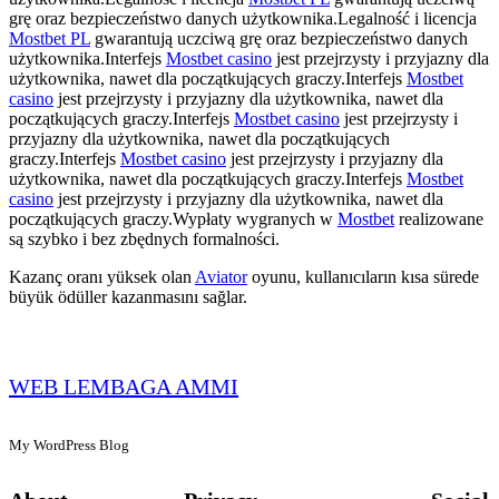
grę oraz bezpieczeństwo danych użytkownika.Legalność i licencja
Mostbet PL
gwarantują uczciwą grę oraz bezpieczeństwo danych
użytkownika.Interfejs
Mostbet casino
jest przejrzysty i przyjazny dla
użytkownika, nawet dla początkujących graczy.Interfejs
Mostbet
casino
jest przejrzysty i przyjazny dla użytkownika, nawet dla
początkujących graczy.Interfejs
Mostbet casino
jest przejrzysty i
przyjazny dla użytkownika, nawet dla początkujących
graczy.Interfejs
Mostbet casino
jest przejrzysty i przyjazny dla
użytkownika, nawet dla początkujących graczy.Interfejs
Mostbet
casino
jest przejrzysty i przyjazny dla użytkownika, nawet dla
początkujących graczy.Wypłaty wygranych w
Mostbet
realizowane
są szybko i bez zbędnych formalności.
Kazanç oranı yüksek olan
Aviator
oyunu, kullanıcıların kısa sürede
büyük ödüller kazanmasını sağlar.
WEB LEMBAGA AMMI
My WordPress Blog