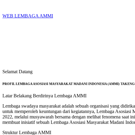
Skip
to
content
WEB LEMBAGA AMMI
Selamat Datang
PROFIL LEMBAGA ASOSIASI MASYARAKAT MADANI INDONESIA (AMMI) TAKEN
Latar Belakang Berdirinya Lembaga AMMI
Lembaga swadaya masyarakat adalah sebuah organisasi yang didirik
untuk memperoleh keuntungan dari kegiatannya, Lembaga Asosiasi M
2022, melalui musyawarah bersama dengan melihat fenomena saat ini
membuat inisiatif sebuah Lembaga Asosiasi Masyarakat Madani Indo
Struktur Lembaga AMMI