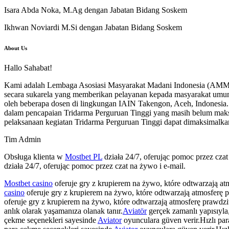
Isara Abda Noka, M.Ag dengan Jabatan Bidang Soskem
Ikhwan Noviardi M.Si dengan Jabatan Bidang Soskem
About Us
Hallo Sahabat!
Kami adalah Lembaga Asosiasi Masyarakat Madani Indonesia (AMMI),
secara sukarela yang memberikan pelayanan kepada masyarakat umum
oleh beberapa dosen di lingkungan IAIN Takengon, Aceh, Indonesia.
dalam pencapaian Tridarma Perguruan Tinggi yang masih belum mak
pelaksanaan kegiatan Tridarma Perguruan Tinggi dapat dimaksimalka
Tim Admin
Obsługa klienta w
Mostbet PL
działa 24/7, oferując pomoc przez cza
działa 24/7, oferując pomoc przez czat na żywo i e-mail.
Mostbet casino
oferuje gry z krupierem na żywo, które odtwarzają a
casino
oferuje gry z krupierem na żywo, które odtwarzają atmosferę
oferuje gry z krupierem na żywo, które odtwarzają atmosferę prawdz
anlık olarak yaşamanıza olanak tanır.
Aviatör
gerçek zamanlı yapısıyla,
çekme seçenekleri sayesinde
Aviator
oyunculara güven verir.Hızlı pa