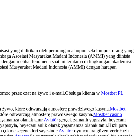
sasi yang didirikan oleh perorangan ataupun sekelompok orang yang
mbaga Asosiasi Masyarakat Madani Indonesia (AMMI) yang diinisia
dengan melihat fenomena saat ini terutama di lingkungan akademisi
osiasi Masyarakat Madani Indonesia (AMMI) dengan harapan
pomoc przez czat na żywo i e-mail.Obsługa klienta w
Mostbet PL
a żywo, które odtwarzają atmosferę prawdziwego kasyna.
Mostbet
które odtwarzają atmosferę prawdziwego kasyna.
Mostbet casino
aşamanıza olanak tanır.
Aviatör
gerçek zamanlı yapısıyla, heyecanı
apısıyla, heyecanı anlık olarak yaşamanıza olanak tanır.Hızlı para
ra çekme seçenekleri sayesinde
Aviator
oyunculara güven verir.Hızlı