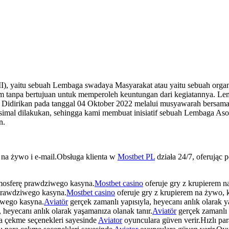
 yaitu sebuah Lembaga swadaya Masyarakat atau yaitu sebuah organi
 tanpa bertujuan untuk memperoleh keuntungan dari kegiatannya. Le
 Didirikan pada tanggal 04 Oktober 2022 melalui musyawarah bersama 
simal dilakukan, sehingga kami membuat inisiatif sebuah Lembaga As
n.
t na żywo i e-mail.Obsługa klienta w
Mostbet PL
działa 24/7, oferując 
tmosferę prawdziwego kasyna.
Mostbet casino
oferuje gry z krupierem n
 prawdziwego kasyna.
Mostbet casino
oferuje gry z krupierem na żywo, 
iwego kasyna.
Aviatör
gerçek zamanlı yapısıyla, heyecanı anlık olarak y
 heyecanı anlık olarak yaşamanıza olanak tanır.
Aviatör
gerçek zamanlı y
ra çekme seçenekleri sayesinde
Aviator
oyunculara güven verir.Hızlı pa