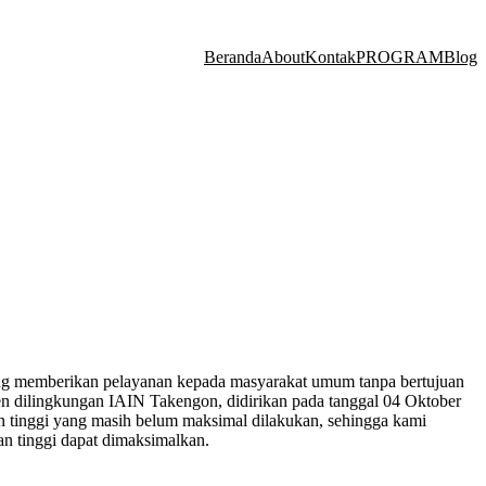
Beranda
About
Kontak
PROGRAM
Blog
ang memberikan pelayanan kepada masyarakat umum tanpa bertujuan
n dilingkungan IAIN Takengon, didirikan pada tanggal 04 Oktober
n tinggi yang masih belum maksimal dilakukan, sehingga kami
n tinggi dapat dimaksimalkan.