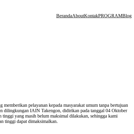
Beranda
About
Kontak
PROGRAM
Blog
ang memberikan pelayanan kepada masyarakat umum tanpa bertujuan
n dilingkungan IAIN Takengon, didirikan pada tanggal 04 Oktober
n tinggi yang masih belum maksimal dilakukan, sehingga kami
n tinggi dapat dimaksimalkan.