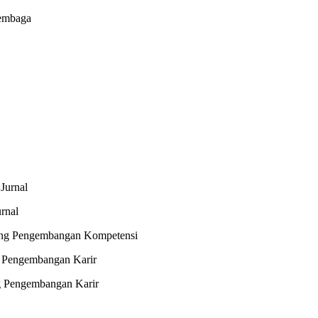
embaga
Jurnal
rnal
dang Pengembangan Kompetensi
g Pengembangan Karir
g Pengembangan Karir