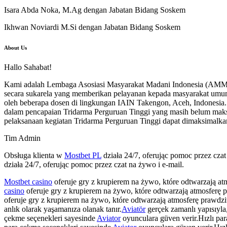
Isara Abda Noka, M.Ag dengan Jabatan Bidang Soskem
Ikhwan Noviardi M.Si dengan Jabatan Bidang Soskem
About Us
Hallo Sahabat!
Kami adalah Lembaga Asosiasi Masyarakat Madani Indonesia (AMMI),
secara sukarela yang memberikan pelayanan kepada masyarakat umum
oleh beberapa dosen di lingkungan IAIN Takengon, Aceh, Indonesia.
dalam pencapaian Tridarma Perguruan Tinggi yang masih belum mak
pelaksanaan kegiatan Tridarma Perguruan Tinggi dapat dimaksimalka
Tim Admin
Obsługa klienta w
Mostbet PL
działa 24/7, oferując pomoc przez cza
działa 24/7, oferując pomoc przez czat na żywo i e-mail.
Mostbet casino
oferuje gry z krupierem na żywo, które odtwarzają a
casino
oferuje gry z krupierem na żywo, które odtwarzają atmosferę
oferuje gry z krupierem na żywo, które odtwarzają atmosferę prawdz
anlık olarak yaşamanıza olanak tanır.
Aviatör
gerçek zamanlı yapısıyla,
çekme seçenekleri sayesinde
Aviator
oyunculara güven verir.Hızlı pa