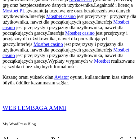
grę oraz bezpieczeństwo danych użytkownika.Legalność i licencja
Mostbet PL
gwarantują uczciwą grę oraz bezpieczeństwo danych
użytkownika.Interfejs
Mostbet casino
jest przejrzysty i przyjazny dla
użytkownika, nawet dla początkujących graczy.Interfejs
Mostbet
casino
jest przejrzysty i przyjazny dla użytkownika, nawet dla
początkujących graczy.Interfejs
Mostbet casino
jest przejrzysty i
przyjazny dla użytkownika, nawet dla początkujących
graczy.Interfejs
Mostbet casino
jest przejrzysty i przyjazny dla
użytkownika, nawet dla początkujących graczy.Interfejs
Mostbet
casino
jest przejrzysty i przyjazny dla użytkownika, nawet dla
początkujących graczy.Wypłaty wygranych w
Mostbet
realizowane
są szybko i bez zbędnych formalności.
Kazanç oranı yüksek olan
Aviator
oyunu, kullanıcıların kısa sürede
büyük ödüller kazanmasını sağlar.
WEB LEMBAGA AMMI
My WordPress Blog