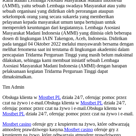
Kami adalah Lembaga Asosiasi Masyarakat Madani Indonesia
(AMMI), yaitu sebuah Lembaga swadaya Masyarakat atau yaitu
sebuah organisasi yang didirikan oleh perorangan ataupun
sekelompok orang yang secara sukarela yang memberikan
pelayanan kepada masyarakat umum tanpa bertujuan untuk
memperoleh keuntungan dari kegiatannya. Lembaga Asosiasi
Masyarakat Madani Indonesia (AMMI) yang diinisia oleh beberapa
dosen di lingkungan IAIN Takengon, Aceh, Indonesia. Didirikan
pada tanggal 04 Oktober 2022 melalui musyawarah bersama dengan
melihat fenomena saat ini terutama di lingkungan akademisi dalam
pencapaian Tridarma Perguruan Tinggi yang masih belum maksimal
dilakukan, sehingga kami membuat inisiatif sebuah Lembaga
Asosiasi Masyarakat Madani Indonesia (AMMI) dengan harapan
pelaksanaan kegiatan Tridarma Perguruan Tinggi dapat
dimaksimalkan.
Tim Admin
Obsługa klienta w
Mostbet PL
działa 24/7, oferując pomoc przez
czat na żywo i e-mail.Obsługa klienta w
Mostbet PL
działa 24/7,
oferując pomoc przez czat na żywo i e-mail.Obsługa klienta w
Mostbet PL
działa 24/7, oferując pomoc przez czat na żywo i e-mail.
Mostbet casino
oferuje gry z krupierem na żywo, które odtwarzają
atmosferę prawdziwego kasyna.
Mostbet casino
oferuje gry z
krupierem na żywo, które odtwarzają atmosferę prawdziwego