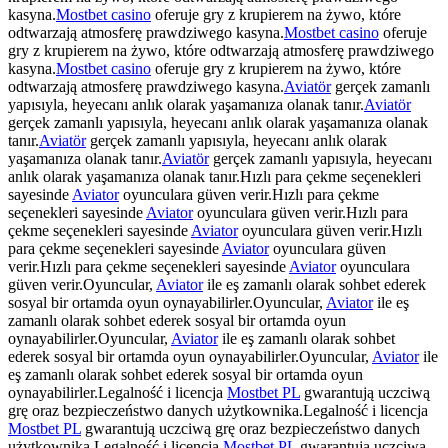
kasyna.
Mostbet casino
oferuje gry z krupierem na żywo, które
odtwarzają atmosferę prawdziwego kasyna.
Mostbet casino
oferuje
gry z krupierem na żywo, które odtwarzają atmosferę prawdziwego
kasyna.
Mostbet casino
oferuje gry z krupierem na żywo, które
odtwarzają atmosferę prawdziwego kasyna.
Aviatör
gerçek zamanlı
yapısıyla, heyecanı anlık olarak yaşamanıza olanak tanır.
Aviatör
gerçek zamanlı yapısıyla, heyecanı anlık olarak yaşamanıza olanak
tanır.
Aviatör
gerçek zamanlı yapısıyla, heyecanı anlık olarak
yaşamanıza olanak tanır.
Aviatör
gerçek zamanlı yapısıyla, heyecanı
anlık olarak yaşamanıza olanak tanır.Hızlı para çekme seçenekleri
sayesinde
Aviator
oyunculara güven verir.Hızlı para çekme
seçenekleri sayesinde
Aviator
oyunculara güven verir.Hızlı para
çekme seçenekleri sayesinde
Aviator
oyunculara güven verir.Hızlı
para çekme seçenekleri sayesinde
Aviator
oyunculara güven
verir.Hızlı para çekme seçenekleri sayesinde
Aviator
oyunculara
güven verir.Oyuncular,
Aviator
ile eş zamanlı olarak sohbet ederek
sosyal bir ortamda oyun oynayabilirler.Oyuncular,
Aviator
ile eş
zamanlı olarak sohbet ederek sosyal bir ortamda oyun
oynayabilirler.Oyuncular,
Aviator
ile eş zamanlı olarak sohbet
ederek sosyal bir ortamda oyun oynayabilirler.Oyuncular,
Aviator
ile
eş zamanlı olarak sohbet ederek sosyal bir ortamda oyun
oynayabilirler.Legalność i licencja
Mostbet PL
gwarantują uczciwą
grę oraz bezpieczeństwo danych użytkownika.Legalność i licencja
Mostbet PL
gwarantują uczciwą grę oraz bezpieczeństwo danych
użytkownika.Legalność i licencja
Mostbet PL
gwarantują uczciwą