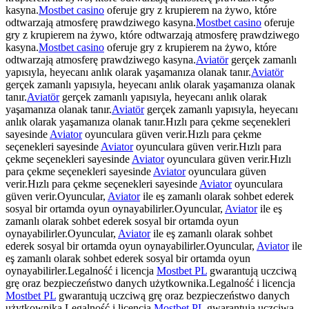
kasyna.
Mostbet casino
oferuje gry z krupierem na żywo, które
odtwarzają atmosferę prawdziwego kasyna.
Mostbet casino
oferuje
gry z krupierem na żywo, które odtwarzają atmosferę prawdziwego
kasyna.
Mostbet casino
oferuje gry z krupierem na żywo, które
odtwarzają atmosferę prawdziwego kasyna.
Aviatör
gerçek zamanlı
yapısıyla, heyecanı anlık olarak yaşamanıza olanak tanır.
Aviatör
gerçek zamanlı yapısıyla, heyecanı anlık olarak yaşamanıza olanak
tanır.
Aviatör
gerçek zamanlı yapısıyla, heyecanı anlık olarak
yaşamanıza olanak tanır.
Aviatör
gerçek zamanlı yapısıyla, heyecanı
anlık olarak yaşamanıza olanak tanır.Hızlı para çekme seçenekleri
sayesinde
Aviator
oyunculara güven verir.Hızlı para çekme
seçenekleri sayesinde
Aviator
oyunculara güven verir.Hızlı para
çekme seçenekleri sayesinde
Aviator
oyunculara güven verir.Hızlı
para çekme seçenekleri sayesinde
Aviator
oyunculara güven
verir.Hızlı para çekme seçenekleri sayesinde
Aviator
oyunculara
güven verir.Oyuncular,
Aviator
ile eş zamanlı olarak sohbet ederek
sosyal bir ortamda oyun oynayabilirler.Oyuncular,
Aviator
ile eş
zamanlı olarak sohbet ederek sosyal bir ortamda oyun
oynayabilirler.Oyuncular,
Aviator
ile eş zamanlı olarak sohbet
ederek sosyal bir ortamda oyun oynayabilirler.Oyuncular,
Aviator
ile
eş zamanlı olarak sohbet ederek sosyal bir ortamda oyun
oynayabilirler.Legalność i licencja
Mostbet PL
gwarantują uczciwą
grę oraz bezpieczeństwo danych użytkownika.Legalność i licencja
Mostbet PL
gwarantują uczciwą grę oraz bezpieczeństwo danych
użytkownika.Legalność i licencja
Mostbet PL
gwarantują uczciwą