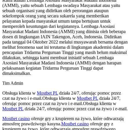
Kami adalah Lembaga Asosiasi Masyarakat Madani Indonesia
(AMMI), yaitu sebuah Lembaga swadaya Masyarakat atau yaitu
sebuah organisasi yang didirikan oleh perorangan ataupun
sekelompok orang yang secara sukarela yang memberikan
pelayanan kepada masyarakat umum tanpa bertujuan untuk
memperoleh keuntungan dari kegiatannya. Lembaga Asosiasi
Masyarakat Madani Indonesia (AMMI) yang diinisia oleh beberapa
dosen di lingkungan IAIN Takengon, Aceh, Indonesia. Didirikan
pada tanggal 04 Oktober 2022 melalui musyawarah bersama dengan
melihat fenomena saat ini terutama di lingkungan akademisi dalam
pencapaian Tridarma Perguruan Tinggi yang masih belum maksimal
dilakukan, sehingga kami membuat inisiatif sebuah Lembaga
Asosiasi Masyarakat Madani Indonesia (AMMI) dengan harapan
pelaksanaan kegiatan Tridarma Perguruan Tinggi dapat
dimaksimalkan.
Tim Admin
Obsługa klienta w
Mostbet PL
działa 24/7, oferując pomoc przez
czat na żywo i e-mail.Obsługa klienta w
Mostbet PL
działa 24/7,
oferując pomoc przez czat na żywo i e-mail.Obsługa klienta w
Mostbet PL
działa 24/7, oferując pomoc przez czat na żywo i e-mail.
Mostbet casino
oferuje gry z krupierem na żywo, które odtwarzają
atmosferę prawdziwego kasyna.
Mostbet casino
oferuje gry z
krupierem na żywo, które odtwarzają atmosferę prawdziwego