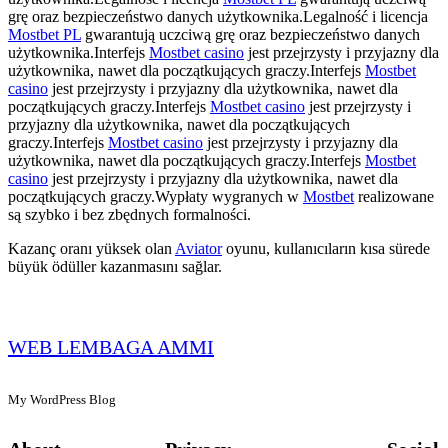
grę oraz bezpieczeństwo danych użytkownika.Legalność i licencja
Mostbet PL
gwarantują uczciwą grę oraz bezpieczeństwo danych
użytkownika.Interfejs
Mostbet casino
jest przejrzysty i przyjazny dla
użytkownika, nawet dla początkujących graczy.Interfejs
Mostbet
casino
jest przejrzysty i przyjazny dla użytkownika, nawet dla
początkujących graczy.Interfejs
Mostbet casino
jest przejrzysty i
przyjazny dla użytkownika, nawet dla początkujących
graczy.Interfejs
Mostbet casino
jest przejrzysty i przyjazny dla
użytkownika, nawet dla początkujących graczy.Interfejs
Mostbet
casino
jest przejrzysty i przyjazny dla użytkownika, nawet dla
początkujących graczy.Wypłaty wygranych w
Mostbet
realizowane
są szybko i bez zbędnych formalności.
Kazanç oranı yüksek olan
Aviator
oyunu, kullanıcıların kısa sürede
büyük ödüller kazanmasını sağlar.
WEB LEMBAGA AMMI
My WordPress Blog