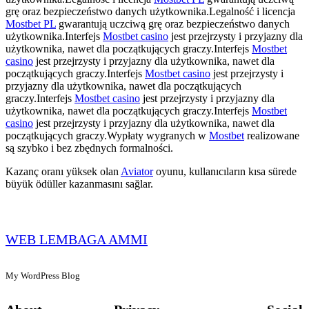
grę oraz bezpieczeństwo danych użytkownika.Legalność i licencja
Mostbet PL
gwarantują uczciwą grę oraz bezpieczeństwo danych
użytkownika.Interfejs
Mostbet casino
jest przejrzysty i przyjazny dla
użytkownika, nawet dla początkujących graczy.Interfejs
Mostbet
casino
jest przejrzysty i przyjazny dla użytkownika, nawet dla
początkujących graczy.Interfejs
Mostbet casino
jest przejrzysty i
przyjazny dla użytkownika, nawet dla początkujących
graczy.Interfejs
Mostbet casino
jest przejrzysty i przyjazny dla
użytkownika, nawet dla początkujących graczy.Interfejs
Mostbet
casino
jest przejrzysty i przyjazny dla użytkownika, nawet dla
początkujących graczy.Wypłaty wygranych w
Mostbet
realizowane
są szybko i bez zbędnych formalności.
Kazanç oranı yüksek olan
Aviator
oyunu, kullanıcıların kısa sürede
büyük ödüller kazanmasını sağlar.
WEB LEMBAGA AMMI
My WordPress Blog