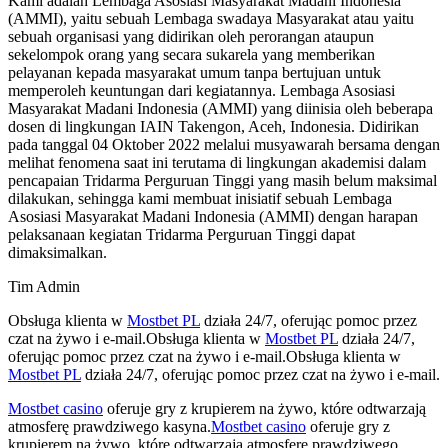
Kami adalah Lembaga Asosiasi Masyarakat Madani Indonesia
(AMMI), yaitu sebuah Lembaga swadaya Masyarakat atau yaitu
sebuah organisasi yang didirikan oleh perorangan ataupun
sekelompok orang yang secara sukarela yang memberikan
pelayanan kepada masyarakat umum tanpa bertujuan untuk
memperoleh keuntungan dari kegiatannya. Lembaga Asosiasi
Masyarakat Madani Indonesia (AMMI) yang diinisia oleh beberapa
dosen di lingkungan IAIN Takengon, Aceh, Indonesia. Didirikan
pada tanggal 04 Oktober 2022 melalui musyawarah bersama dengan
melihat fenomena saat ini terutama di lingkungan akademisi dalam
pencapaian Tridarma Perguruan Tinggi yang masih belum maksimal
dilakukan, sehingga kami membuat inisiatif sebuah Lembaga
Asosiasi Masyarakat Madani Indonesia (AMMI) dengan harapan
pelaksanaan kegiatan Tridarma Perguruan Tinggi dapat
dimaksimalkan.
Tim Admin
Obsługa klienta w
Mostbet PL
działa 24/7, oferując pomoc przez
czat na żywo i e-mail.Obsługa klienta w
Mostbet PL
działa 24/7,
oferując pomoc przez czat na żywo i e-mail.Obsługa klienta w
Mostbet PL
działa 24/7, oferując pomoc przez czat na żywo i e-mail.
Mostbet casino
oferuje gry z krupierem na żywo, które odtwarzają
atmosferę prawdziwego kasyna.
Mostbet casino
oferuje gry z
krupierem na żywo, które odtwarzają atmosferę prawdziwego