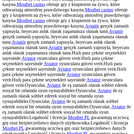
kasyna.
Mostbet casino
oferuje gry z krupierem na żywo, które
odtwarzają atmosferę prawdziwego kasyna.
Mostbet casino
oferuje
gry z krupierem na żywo, które odtwarzają atmosferę prawdziwego
kasyna.
Mostbet casino
oferuje gry z krupierem na żywo, które
odtwarzają atmosferę prawdziwego kasyna.
Aviatör
gerçek zamanlı
yapısıyla, heyecanı anlık olarak yaşamanıza olanak tanır.
Aviatör
gerçek zamanlı yapısıyla, heyecanı anlık olarak yaşamanıza olanak
tanır.
Aviatör
gerçek zamanlı yapısıyla, heyecanı anlık olarak
yaşamanıza olanak tanır.
Aviatör
gerçek zamanlı yapısıyla, heyecanı
anlık olarak yaşamanıza olanak tanır.Hızlı para çekme seçenekleri
sayesinde
Aviator
oyunculara güven verir.Hızlı para çekme
seçenekleri sayesinde
Aviator
oyunculara güven verir.Hızlı para
çekme seçenekleri sayesinde
Aviator
oyunculara güven verir.Hızlı
para çekme seçenekleri sayesinde
Aviator
oyunculara güven
verir.Hızlı para çekme seçenekleri sayesinde
Aviator
oyunculara
güven verir.Oyuncular,
Aviator
ile eş zamanlı olarak sohbet ederek
sosyal bir ortamda oyun oynayabilirler.Oyuncular,
Aviator
ile eş
zamanlı olarak sohbet ederek sosyal bir ortamda oyun
oynayabilirler.Oyuncular,
Aviator
ile eş zamanlı olarak sohbet
ederek sosyal bir ortamda oyun oynayabilirler.Oyuncular,
Aviator
ile
eş zamanlı olarak sohbet ederek sosyal bir ortamda oyun
oynayabilirler.Legalność i licencja
Mostbet PL
gwarantują uczciwą
grę oraz bezpieczeństwo danych użytkownika.Legalność i licencja
Mostbet PL
gwarantują uczciwą grę oraz bezpieczeństwo danych
użytkownika.Legalność i licencja
Mostbet PL
gwarantują uczciwą