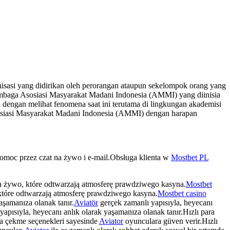
sasi yang didirikan oleh perorangan ataupun sekelompok orang yang
mbaga Asosiasi Masyarakat Madani Indonesia (AMMI) yang diinisia
dengan melihat fenomena saat ini terutama di lingkungan akademisi
osiasi Masyarakat Madani Indonesia (AMMI) dengan harapan
pomoc przez czat na żywo i e-mail.Obsługa klienta w
Mostbet PL
a żywo, które odtwarzają atmosferę prawdziwego kasyna.
Mostbet
które odtwarzają atmosferę prawdziwego kasyna.
Mostbet casino
aşamanıza olanak tanır.
Aviatör
gerçek zamanlı yapısıyla, heyecanı
apısıyla, heyecanı anlık olarak yaşamanıza olanak tanır.Hızlı para
ra çekme seçenekleri sayesinde
Aviator
oyunculara güven verir.Hızlı