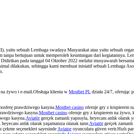
 yaitu sebuah Lembaga swadaya Masyarakat atau yaitu sebuah organi
 tanpa bertujuan untuk memperoleh keuntungan dari kegiatannya. Le
 Didirikan pada tanggal 04 Oktober 2022 melalui musyawarah bersama 
simal dilakukan, sehingga kami membuat inisiatif sebuah Lembaga As
n.
t na żywo i e-mail.Obsługa klienta w
Mostbet PL
działa 24/7, oferując 
tmosferę prawdziwego kasyna.
Mostbet casino
oferuje gry z krupierem n
 prawdziwego kasyna.
Mostbet casino
oferuje gry z krupierem na żywo, 
iwego kasyna.
Aviatör
gerçek zamanlı yapısıyla, heyecanı anlık olarak y
 heyecanı anlık olarak yaşamanıza olanak tanır.
Aviatör
gerçek zamanlı y
ra çekme seçenekleri sayesinde
Aviator
oyunculara güven verir.Hızlı pa