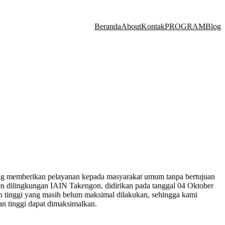
Beranda
About
Kontak
PROGRAM
Blog
ang memberikan pelayanan kepada masyarakat umum tanpa bertujuan
n dilingkungan IAIN Takengon, didirikan pada tanggal 04 Oktober
n tinggi yang masih belum maksimal dilakukan, sehingga kami
n tinggi dapat dimaksimalkan.