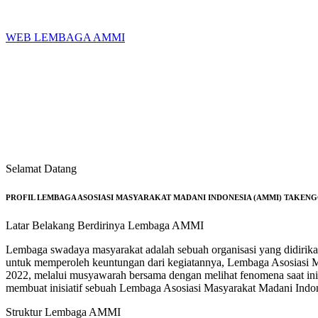
Skip
to
content
WEB LEMBAGA AMMI
Selamat Datang
PROFIL LEMBAGA ASOSIASI MASYARAKAT MADANI INDONESIA (AMMI) TAKEN
Latar Belakang Berdirinya Lembaga AMMI
Lembaga swadaya masyarakat adalah sebuah organisasi yang didirik
untuk memperoleh keuntungan dari kegiatannya, Lembaga Asosiasi M
2022, melalui musyawarah bersama dengan melihat fenomena saat ini
membuat inisiatif sebuah Lembaga Asosiasi Masyarakat Madani Indo
Struktur Lembaga AMMI