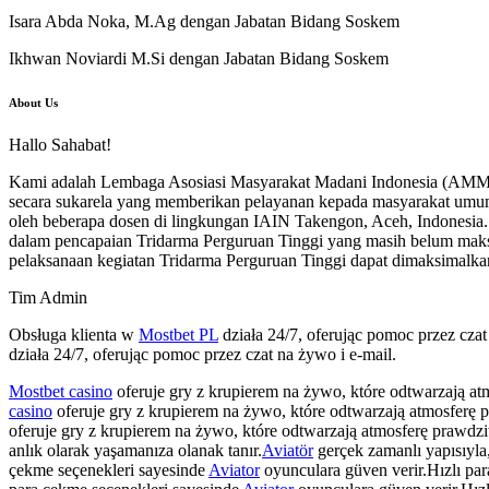
Isara Abda Noka, M.Ag dengan Jabatan Bidang Soskem
Ikhwan Noviardi M.Si dengan Jabatan Bidang Soskem
About Us
Hallo Sahabat!
Kami adalah Lembaga Asosiasi Masyarakat Madani Indonesia (AMMI),
secara sukarela yang memberikan pelayanan kepada masyarakat umum
oleh beberapa dosen di lingkungan IAIN Takengon, Aceh, Indonesia.
dalam pencapaian Tridarma Perguruan Tinggi yang masih belum mak
pelaksanaan kegiatan Tridarma Perguruan Tinggi dapat dimaksimalka
Tim Admin
Obsługa klienta w
Mostbet PL
działa 24/7, oferując pomoc przez cza
działa 24/7, oferując pomoc przez czat na żywo i e-mail.
Mostbet casino
oferuje gry z krupierem na żywo, które odtwarzają a
casino
oferuje gry z krupierem na żywo, które odtwarzają atmosferę
oferuje gry z krupierem na żywo, które odtwarzają atmosferę prawdz
anlık olarak yaşamanıza olanak tanır.
Aviatör
gerçek zamanlı yapısıyla,
çekme seçenekleri sayesinde
Aviator
oyunculara güven verir.Hızlı pa