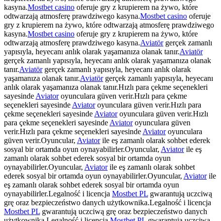
kasyna.
Mostbet casino
oferuje gry z krupierem na żywo, które
odtwarzają atmosferę prawdziwego kasyna.
Mostbet casino
oferuje
gry z krupierem na żywo, które odtwarzają atmosferę prawdziwego
kasyna.
Mostbet casino
oferuje gry z krupierem na żywo, które
odtwarzają atmosferę prawdziwego kasyna.
Aviatör
gerçek zamanlı
yapısıyla, heyecanı anlık olarak yaşamanıza olanak tanır.
Aviatör
gerçek zamanlı yapısıyla, heyecanı anlık olarak yaşamanıza olanak
tanır.
Aviatör
gerçek zamanlı yapısıyla, heyecanı anlık olarak
yaşamanıza olanak tanır.
Aviatör
gerçek zamanlı yapısıyla, heyecanı
anlık olarak yaşamanıza olanak tanır.Hızlı para çekme seçenekleri
sayesinde
Aviator
oyunculara güven verir.Hızlı para çekme
seçenekleri sayesinde
Aviator
oyunculara güven verir.Hızlı para
çekme seçenekleri sayesinde
Aviator
oyunculara güven verir.Hızlı
para çekme seçenekleri sayesinde
Aviator
oyunculara güven
verir.Hızlı para çekme seçenekleri sayesinde
Aviator
oyunculara
güven verir.Oyuncular,
Aviator
ile eş zamanlı olarak sohbet ederek
sosyal bir ortamda oyun oynayabilirler.Oyuncular,
Aviator
ile eş
zamanlı olarak sohbet ederek sosyal bir ortamda oyun
oynayabilirler.Oyuncular,
Aviator
ile eş zamanlı olarak sohbet
ederek sosyal bir ortamda oyun oynayabilirler.Oyuncular,
Aviator
ile
eş zamanlı olarak sohbet ederek sosyal bir ortamda oyun
oynayabilirler.Legalność i licencja
Mostbet PL
gwarantują uczciwą
grę oraz bezpieczeństwo danych użytkownika.Legalność i licencja
Mostbet PL
gwarantują uczciwą grę oraz bezpieczeństwo danych
użytkownika.Legalność i licencja
Mostbet PL
gwarantują uczciwą