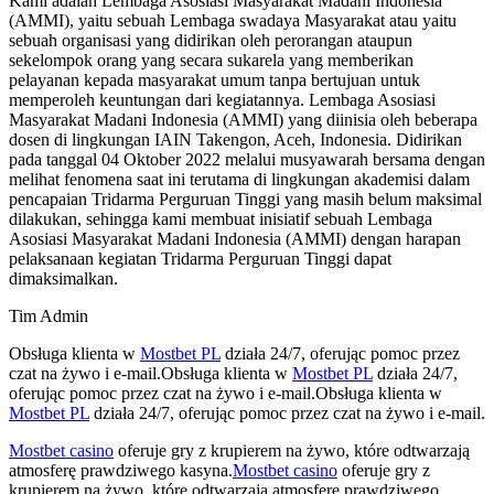
Kami adalah Lembaga Asosiasi Masyarakat Madani Indonesia
(AMMI), yaitu sebuah Lembaga swadaya Masyarakat atau yaitu
sebuah organisasi yang didirikan oleh perorangan ataupun
sekelompok orang yang secara sukarela yang memberikan
pelayanan kepada masyarakat umum tanpa bertujuan untuk
memperoleh keuntungan dari kegiatannya. Lembaga Asosiasi
Masyarakat Madani Indonesia (AMMI) yang diinisia oleh beberapa
dosen di lingkungan IAIN Takengon, Aceh, Indonesia. Didirikan
pada tanggal 04 Oktober 2022 melalui musyawarah bersama dengan
melihat fenomena saat ini terutama di lingkungan akademisi dalam
pencapaian Tridarma Perguruan Tinggi yang masih belum maksimal
dilakukan, sehingga kami membuat inisiatif sebuah Lembaga
Asosiasi Masyarakat Madani Indonesia (AMMI) dengan harapan
pelaksanaan kegiatan Tridarma Perguruan Tinggi dapat
dimaksimalkan.
Tim Admin
Obsługa klienta w
Mostbet PL
działa 24/7, oferując pomoc przez
czat na żywo i e-mail.Obsługa klienta w
Mostbet PL
działa 24/7,
oferując pomoc przez czat na żywo i e-mail.Obsługa klienta w
Mostbet PL
działa 24/7, oferując pomoc przez czat na żywo i e-mail.
Mostbet casino
oferuje gry z krupierem na żywo, które odtwarzają
atmosferę prawdziwego kasyna.
Mostbet casino
oferuje gry z
krupierem na żywo, które odtwarzają atmosferę prawdziwego