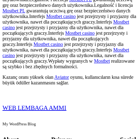
grę oraz bezpieczeństwo danych użytkownika.Legalność i licencja
Mostbet PL
gwarantują uczciwą grę oraz bezpieczeństwo danych
użytkownika.Interfejs
Mostbet casino
jest przejrzysty i przyjazny dla
użytkownika, nawet dla początkujących graczy.Interfejs
Mostbet
casino
jest przejrzysty i przyjazny dla użytkownika, nawet dla
początkujących graczy.Interfejs
Mostbet casino
jest przejrzysty i
przyjazny dla użytkownika, nawet dla początkujących
graczy.Interfejs
Mostbet casino
jest przejrzysty i przyjazny dla
użytkownika, nawet dla początkujących graczy.Interfejs
Mostbet
casino
jest przejrzysty i przyjazny dla użytkownika, nawet dla
początkujących graczy.Wypłaty wygranych w
Mostbet
realizowane
są szybko i bez zbędnych formalności.
Kazanç oranı yüksek olan
Aviator
oyunu, kullanıcıların kısa sürede
büyük ödüller kazanmasını sağlar.
WEB LEMBAGA AMMI
My WordPress Blog