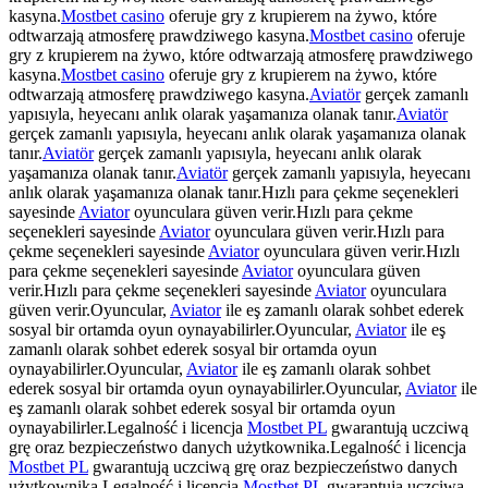
kasyna.
Mostbet casino
oferuje gry z krupierem na żywo, które
odtwarzają atmosferę prawdziwego kasyna.
Mostbet casino
oferuje
gry z krupierem na żywo, które odtwarzają atmosferę prawdziwego
kasyna.
Mostbet casino
oferuje gry z krupierem na żywo, które
odtwarzają atmosferę prawdziwego kasyna.
Aviatör
gerçek zamanlı
yapısıyla, heyecanı anlık olarak yaşamanıza olanak tanır.
Aviatör
gerçek zamanlı yapısıyla, heyecanı anlık olarak yaşamanıza olanak
tanır.
Aviatör
gerçek zamanlı yapısıyla, heyecanı anlık olarak
yaşamanıza olanak tanır.
Aviatör
gerçek zamanlı yapısıyla, heyecanı
anlık olarak yaşamanıza olanak tanır.Hızlı para çekme seçenekleri
sayesinde
Aviator
oyunculara güven verir.Hızlı para çekme
seçenekleri sayesinde
Aviator
oyunculara güven verir.Hızlı para
çekme seçenekleri sayesinde
Aviator
oyunculara güven verir.Hızlı
para çekme seçenekleri sayesinde
Aviator
oyunculara güven
verir.Hızlı para çekme seçenekleri sayesinde
Aviator
oyunculara
güven verir.Oyuncular,
Aviator
ile eş zamanlı olarak sohbet ederek
sosyal bir ortamda oyun oynayabilirler.Oyuncular,
Aviator
ile eş
zamanlı olarak sohbet ederek sosyal bir ortamda oyun
oynayabilirler.Oyuncular,
Aviator
ile eş zamanlı olarak sohbet
ederek sosyal bir ortamda oyun oynayabilirler.Oyuncular,
Aviator
ile
eş zamanlı olarak sohbet ederek sosyal bir ortamda oyun
oynayabilirler.Legalność i licencja
Mostbet PL
gwarantują uczciwą
grę oraz bezpieczeństwo danych użytkownika.Legalność i licencja
Mostbet PL
gwarantują uczciwą grę oraz bezpieczeństwo danych
użytkownika.Legalność i licencja
Mostbet PL
gwarantują uczciwą