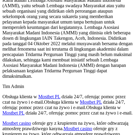
Kami adalah Lembaga Asosiasi Masyarakat Madani Indonesia
(AMMI), yaitu sebuah Lembaga swadaya Masyarakat atau yaitu
sebuah organisasi yang didirikan oleh perorangan ataupun
sekelompok orang yang secara sukarela yang memberikan
pelayanan kepada masyarakat umum tanpa bertujuan untuk
memperoleh keuntungan dari kegiatannya. Lembaga Asosiasi
Masyarakat Madani Indonesia (AMMI) yang diinisia oleh beberapa
dosen di lingkungan IAIN Takengon, Aceh, Indonesia. Didirikan
pada tanggal 04 Oktober 2022 melalui musyawarah bersama dengan
melihat fenomena saat ini terutama di lingkungan akademisi dalam
pencapaian Tridarma Perguruan Tinggi yang masih belum maksimal
dilakukan, sehingga kami membuat inisiatif sebuah Lembaga
Asosiasi Masyarakat Madani Indonesia (AMMI) dengan harapan
pelaksanaan kegiatan Tridarma Perguruan Tinggi dapat
dimaksimalkan.
Tim Admin
Obsługa klienta w
Mostbet PL
działa 24/7, oferując pomoc przez
czat na żywo i e-mail.Obsługa klienta w
Mostbet PL
działa 24/7,
oferując pomoc przez czat na żywo i e-mail.Obsługa klienta w
Mostbet PL
działa 24/7, oferując pomoc przez czat na żywo i e-mail.
Mostbet casino
oferuje gry z krupierem na żywo, które odtwarzają
atmosferę prawdziwego kasyna.
Mostbet casino
oferuje gry z
krupierem na żywo, które odtwarzają atmosferę prawdziwego