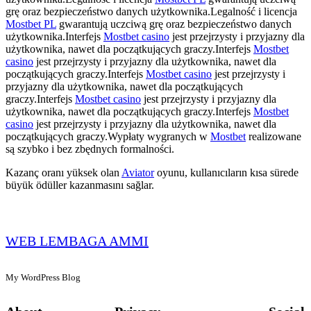
grę oraz bezpieczeństwo danych użytkownika.Legalność i licencja
Mostbet PL
gwarantują uczciwą grę oraz bezpieczeństwo danych
użytkownika.Interfejs
Mostbet casino
jest przejrzysty i przyjazny dla
użytkownika, nawet dla początkujących graczy.Interfejs
Mostbet
casino
jest przejrzysty i przyjazny dla użytkownika, nawet dla
początkujących graczy.Interfejs
Mostbet casino
jest przejrzysty i
przyjazny dla użytkownika, nawet dla początkujących
graczy.Interfejs
Mostbet casino
jest przejrzysty i przyjazny dla
użytkownika, nawet dla początkujących graczy.Interfejs
Mostbet
casino
jest przejrzysty i przyjazny dla użytkownika, nawet dla
początkujących graczy.Wypłaty wygranych w
Mostbet
realizowane
są szybko i bez zbędnych formalności.
Kazanç oranı yüksek olan
Aviator
oyunu, kullanıcıların kısa sürede
büyük ödüller kazanmasını sağlar.
WEB LEMBAGA AMMI
My WordPress Blog