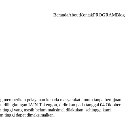
Beranda
About
Kontak
PROGRAM
Blog
ang memberikan pelayanan kepada masyarakat umum tanpa bertujuan
n dilingkungan IAIN Takengon, didirikan pada tanggal 04 Oktober
n tinggi yang masih belum maksimal dilakukan, sehingga kami
n tinggi dapat dimaksimalkan.