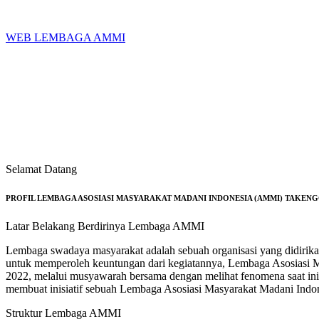
Skip
to
content
WEB LEMBAGA AMMI
Selamat Datang
PROFIL LEMBAGA ASOSIASI MASYARAKAT MADANI INDONESIA (AMMI) TAKEN
Latar Belakang Berdirinya Lembaga AMMI
Lembaga swadaya masyarakat adalah sebuah organisasi yang didirik
untuk memperoleh keuntungan dari kegiatannya, Lembaga Asosiasi M
2022, melalui musyawarah bersama dengan melihat fenomena saat ini
membuat inisiatif sebuah Lembaga Asosiasi Masyarakat Madani Indo
Struktur Lembaga AMMI