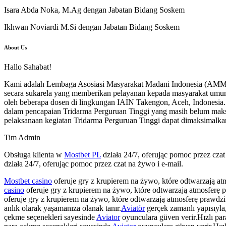
Isara Abda Noka, M.Ag dengan Jabatan Bidang Soskem
Ikhwan Noviardi M.Si dengan Jabatan Bidang Soskem
About Us
Hallo Sahabat!
Kami adalah Lembaga Asosiasi Masyarakat Madani Indonesia (AMMI),
secara sukarela yang memberikan pelayanan kepada masyarakat umum
oleh beberapa dosen di lingkungan IAIN Takengon, Aceh, Indonesia.
dalam pencapaian Tridarma Perguruan Tinggi yang masih belum mak
pelaksanaan kegiatan Tridarma Perguruan Tinggi dapat dimaksimalka
Tim Admin
Obsługa klienta w
Mostbet PL
działa 24/7, oferując pomoc przez cza
działa 24/7, oferując pomoc przez czat na żywo i e-mail.
Mostbet casino
oferuje gry z krupierem na żywo, które odtwarzają a
casino
oferuje gry z krupierem na żywo, które odtwarzają atmosferę
oferuje gry z krupierem na żywo, które odtwarzają atmosferę prawdz
anlık olarak yaşamanıza olanak tanır.
Aviatör
gerçek zamanlı yapısıyla,
çekme seçenekleri sayesinde
Aviator
oyunculara güven verir.Hızlı pa