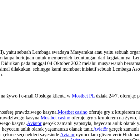
 yaitu sebuah Lembaga swadaya Masyarakat atau yaitu sebuah organi
 tanpa bertujuan untuk memperoleh keuntungan dari kegiatannya. Le
 Didirikan pada tanggal 04 Oktober 2022 melalui musyawarah bersama 
simal dilakukan, sehingga kami membuat inisiatif sebuah Lembaga As
n.
t na żywo i e-mail.Obsługa klienta w
Mostbet PL
działa 24/7, oferując 
tmosferę prawdziwego kasyna.
Mostbet casino
oferuje gry z krupierem n
 prawdziwego kasyna.
Mostbet casino
oferuje gry z krupierem na żywo, 
iwego kasyna.
Aviatör
gerçek zamanlı yapısıyla, heyecanı anlık olarak y
 heyecanı anlık olarak yaşamanıza olanak tanır.
Aviatör
gerçek zamanlı y
ra çekme seçenekleri sayesinde
Aviator
oyunculara güven verir.Hızlı pa