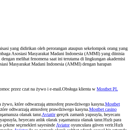
sasi yang didirikan oleh perorangan ataupun sekelompok orang yang
mbaga Asosiasi Masyarakat Madani Indonesia (AMMI) yang diinisia
dengan melihat fenomena saat ini terutama di lingkungan akademisi
osiasi Masyarakat Madani Indonesia (AMMI) dengan harapan
pomoc przez czat na żywo i e-mail.Obsługa klienta w
Mostbet PL
a żywo, które odtwarzają atmosferę prawdziwego kasyna.
Mostbet
które odtwarzają atmosferę prawdziwego kasyna.
Mostbet casino
aşamanıza olanak tanır.
Aviatör
gerçek zamanlı yapısıyla, heyecanı
apısıyla, heyecanı anlık olarak yaşamanıza olanak tanır.Hızlı para
ra çekme seçenekleri sayesinde
Aviator
oyunculara güven verir.Hızlı