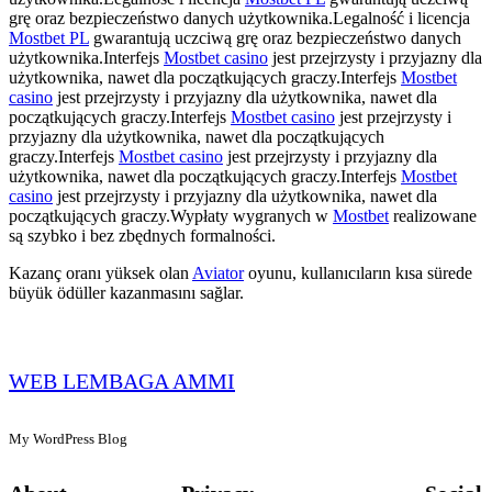
grę oraz bezpieczeństwo danych użytkownika.Legalność i licencja
Mostbet PL
gwarantują uczciwą grę oraz bezpieczeństwo danych
użytkownika.Interfejs
Mostbet casino
jest przejrzysty i przyjazny dla
użytkownika, nawet dla początkujących graczy.Interfejs
Mostbet
casino
jest przejrzysty i przyjazny dla użytkownika, nawet dla
początkujących graczy.Interfejs
Mostbet casino
jest przejrzysty i
przyjazny dla użytkownika, nawet dla początkujących
graczy.Interfejs
Mostbet casino
jest przejrzysty i przyjazny dla
użytkownika, nawet dla początkujących graczy.Interfejs
Mostbet
casino
jest przejrzysty i przyjazny dla użytkownika, nawet dla
początkujących graczy.Wypłaty wygranych w
Mostbet
realizowane
są szybko i bez zbędnych formalności.
Kazanç oranı yüksek olan
Aviator
oyunu, kullanıcıların kısa sürede
büyük ödüller kazanmasını sağlar.
WEB LEMBAGA AMMI
My WordPress Blog