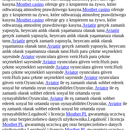
kasyna.
Mostbet casino
oferuje gry z krupierem na żywo, które
odtwarzają atmosferę prawdziwego kasyna.
Mostbet casino
oferuje
gry z krupierem na żywo, które odtwarzają atmosferę prawdziwego
kasyna.
Mostbet casino
oferuje gry z krupierem na żywo, które
odtwarzają atmosferę prawdziwego kasyna.
Aviatör
gerçek zamanlı
yapısıyla, heyecanı anlık olarak yaşamanıza olanak tanır.
Aviatör
gerçek zamanlı yapısıyla, heyecanı anlık olarak yaşamanıza olanak
tanır.
Aviatör
gerçek zamanlı yapısıyla, heyecanı anlık olarak
yaşamanıza olanak tanır.
Aviatör
gerçek zamanlı yapısıyla, heyecanı
anlık olarak yaşamanıza olanak tanır.Hızlı para çekme seçenekleri
sayesinde
Aviator
oyunculara güven verir.Hızlı para çekme
seçenekleri sayesinde
Aviator
oyunculara güven verir.Hızlı para
çekme seçenekleri sayesinde
Aviator
oyunculara güven verir.Hızlı
para çekme seçenekleri sayesinde
Aviator
oyunculara güven
verir.Hızlı para çekme seçenekleri sayesinde
Aviator
oyunculara
güven verir.Oyuncular,
Aviator
ile eş zamanlı olarak sohbet ederek
sosyal bir ortamda oyun oynayabilirler.Oyuncular,
Aviator
ile eş
zamanlı olarak sohbet ederek sosyal bir ortamda oyun
oynayabilirler.Oyuncular,
Aviator
ile eş zamanlı olarak sohbet
ederek sosyal bir ortamda oyun oynayabilirler.Oyuncular,
Aviator
ile
eş zamanlı olarak sohbet ederek sosyal bir ortamda oyun
oynayabilirler.Legalność i licencja
Mostbet PL
gwarantują uczciwą
grę oraz bezpieczeństwo danych użytkownika.Legalność i licencja
Mostbet PL
gwarantują uczciwą grę oraz bezpieczeństwo danych
użytkownika.Legalność i licencja
Mostbet PL
gwarantują uczciwą