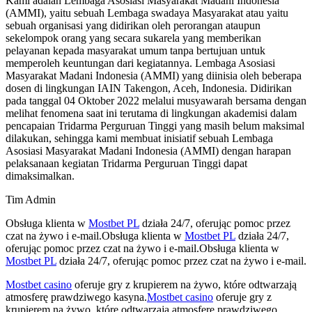
Kami adalah Lembaga Asosiasi Masyarakat Madani Indonesia
(AMMI), yaitu sebuah Lembaga swadaya Masyarakat atau yaitu
sebuah organisasi yang didirikan oleh perorangan ataupun
sekelompok orang yang secara sukarela yang memberikan
pelayanan kepada masyarakat umum tanpa bertujuan untuk
memperoleh keuntungan dari kegiatannya. Lembaga Asosiasi
Masyarakat Madani Indonesia (AMMI) yang diinisia oleh beberapa
dosen di lingkungan IAIN Takengon, Aceh, Indonesia. Didirikan
pada tanggal 04 Oktober 2022 melalui musyawarah bersama dengan
melihat fenomena saat ini terutama di lingkungan akademisi dalam
pencapaian Tridarma Perguruan Tinggi yang masih belum maksimal
dilakukan, sehingga kami membuat inisiatif sebuah Lembaga
Asosiasi Masyarakat Madani Indonesia (AMMI) dengan harapan
pelaksanaan kegiatan Tridarma Perguruan Tinggi dapat
dimaksimalkan.
Tim Admin
Obsługa klienta w
Mostbet PL
działa 24/7, oferując pomoc przez
czat na żywo i e-mail.Obsługa klienta w
Mostbet PL
działa 24/7,
oferując pomoc przez czat na żywo i e-mail.Obsługa klienta w
Mostbet PL
działa 24/7, oferując pomoc przez czat na żywo i e-mail.
Mostbet casino
oferuje gry z krupierem na żywo, które odtwarzają
atmosferę prawdziwego kasyna.
Mostbet casino
oferuje gry z
krupierem na żywo, które odtwarzają atmosferę prawdziwego