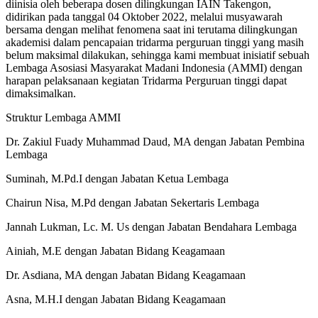
diinisia oleh beberapa dosen dilingkungan IAIN Takengon,
didirikan pada tanggal 04 Oktober 2022, melalui musyawarah
bersama dengan melihat fenomena saat ini terutama dilingkungan
akademisi dalam pencapaian tridarma perguruan tinggi yang masih
belum maksimal dilakukan, sehingga kami membuat inisiatif sebuah
Lembaga Asosiasi Masyarakat Madani Indonesia (AMMI) dengan
harapan pelaksanaan kegiatan Tridarma Perguruan tinggi dapat
dimaksimalkan.
Struktur Lembaga AMMI
Dr. Zakiul Fuady Muhammad Daud, MA dengan Jabatan Pembina
Lembaga
Suminah, M.Pd.I dengan Jabatan Ketua Lembaga
Chairun Nisa, M.Pd dengan Jabatan Sekertaris Lembaga
Jannah Lukman, Lc. M. Us dengan Jabatan Bendahara Lembaga
Ainiah, M.E dengan Jabatan Bidang Keagamaan
Dr. Asdiana, MA dengan Jabatan Bidang Keagamaan
Asna, M.H.I dengan Jabatan Bidang Keagamaan