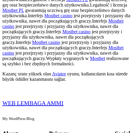
grę oraz bezpieczeństwo danych użytkownika.Legalność i licencja
Mostbet PL
gwarantują uczciwą grę oraz bezpieczeństwo danych
użytkownika.Interfejs
Mostbet casino
jest przejrzysty i przyjazny dla
użytkownika, nawet dla początkujących graczy.Interfejs
Mostbet
casino
jest przejrzysty i przyjazny dla użytkownika, nawet dla
początkujących graczy.Interfejs
Mostbet casino
jest przejrzysty i
przyjazny dla użytkownika, nawet dla początkujących
graczy.Interfejs
Mostbet casino
jest przejrzysty i przyjazny dla
użytkownika, nawet dla początkujących graczy.Interfejs
Mostbet
casino
jest przejrzysty i przyjazny dla użytkownika, nawet dla
początkujących graczy.Wypłaty wygranych w
Mostbet
realizowane
są szybko i bez zbędnych formalności.
Kazanç oranı yüksek olan
Aviator
oyunu, kullanıcıların kısa sürede
büyük ödüller kazanmasını sağlar.
WEB LEMBAGA AMMI
My WordPress Blog