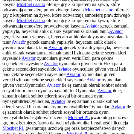
kasyna.
Mostbet casino
oferuje gry z krupierem na żywo, które
odtwarzają atmosferę prawdziwego kasyna.
Mostbet casino
oferuje
gry z krupierem na żywo, które odtwarzają atmosferę prawdziwego
kasyna.
Mostbet casino
oferuje gry z krupierem na żywo, które
odtwarzają atmosferę prawdziwego kasyna.
Aviatör
gerçek zamanlı
yapısıyla, heyecanı anlık olarak yaşamanıza olanak tanır.
Aviatör
gerçek zamanlı yapısıyla, heyecanı anlık olarak yaşamanıza olanak
tanır.
Aviatör
gerçek zamanlı yapısıyla, heyecanı anlık olarak
yaşamanıza olanak tanır.
Aviatör
gerçek zamanlı yapısıyla, heyecanı
anlık olarak yaşamanıza olanak tanır.Hızlı para çekme seçenekleri
sayesinde
Aviator
oyunculara güven verir.Hızlı para çekme
seçenekleri sayesinde
Aviator
oyunculara güven verir.Hızlı para
çekme seçenekleri sayesinde
Aviator
oyunculara güven verir.Hızlı
para çekme seçenekleri sayesinde
Aviator
oyunculara güven
verir.Hızlı para çekme seçenekleri sayesinde
Aviator
oyunculara
güven verir.Oyuncular,
Aviator
ile eş zamanlı olarak sohbet ederek
sosyal bir ortamda oyun oynayabilirler.Oyuncular,
Aviator
ile eş
zamanlı olarak sohbet ederek sosyal bir ortamda oyun
oynayabilirler.Oyuncular,
Aviator
ile eş zamanlı olarak sohbet
ederek sosyal bir ortamda oyun oynayabilirler.Oyuncular,
Aviator
ile
eş zamanlı olarak sohbet ederek sosyal bir ortamda oyun
oynayabilirler.Legalność i licencja
Mostbet PL
gwarantują uczciwą
grę oraz bezpieczeństwo danych użytkownika.Legalność i licencja
Mostbet PL
gwarantują uczciwą grę oraz bezpieczeństwo danych
użytkownika.Legalność i licencja
Mostbet PL
gwarantują uczciwą