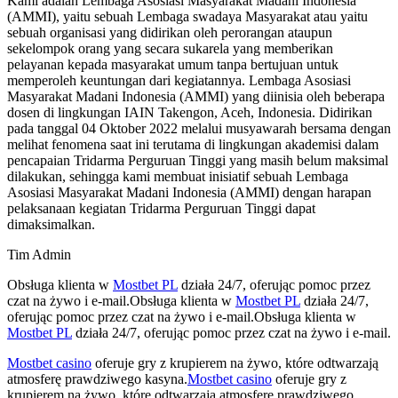
Kami adalah Lembaga Asosiasi Masyarakat Madani Indonesia
(AMMI), yaitu sebuah Lembaga swadaya Masyarakat atau yaitu
sebuah organisasi yang didirikan oleh perorangan ataupun
sekelompok orang yang secara sukarela yang memberikan
pelayanan kepada masyarakat umum tanpa bertujuan untuk
memperoleh keuntungan dari kegiatannya. Lembaga Asosiasi
Masyarakat Madani Indonesia (AMMI) yang diinisia oleh beberapa
dosen di lingkungan IAIN Takengon, Aceh, Indonesia. Didirikan
pada tanggal 04 Oktober 2022 melalui musyawarah bersama dengan
melihat fenomena saat ini terutama di lingkungan akademisi dalam
pencapaian Tridarma Perguruan Tinggi yang masih belum maksimal
dilakukan, sehingga kami membuat inisiatif sebuah Lembaga
Asosiasi Masyarakat Madani Indonesia (AMMI) dengan harapan
pelaksanaan kegiatan Tridarma Perguruan Tinggi dapat
dimaksimalkan.
Tim Admin
Obsługa klienta w
Mostbet PL
działa 24/7, oferując pomoc przez
czat na żywo i e-mail.Obsługa klienta w
Mostbet PL
działa 24/7,
oferując pomoc przez czat na żywo i e-mail.Obsługa klienta w
Mostbet PL
działa 24/7, oferując pomoc przez czat na żywo i e-mail.
Mostbet casino
oferuje gry z krupierem na żywo, które odtwarzają
atmosferę prawdziwego kasyna.
Mostbet casino
oferuje gry z
krupierem na żywo, które odtwarzają atmosferę prawdziwego