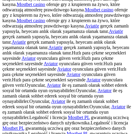
kasyna.
Mostbet casino
oferuje gry z krupierem na żywo, które
odtwarzają atmosferę prawdziwego kasyna.
Mostbet casino
oferuje
gry z krupierem na żywo, które odtwarzają atmosferę prawdziwego
kasyna.
Mostbet casino
oferuje gry z krupierem na żywo, które
odtwarzają atmosferę prawdziwego kasyna.
Aviatör
gerçek zamanlı
yapısıyla, heyecanı anlık olarak yaşamanıza olanak tanır.
Aviatör
gerçek zamanlı yapısıyla, heyecanı anlık olarak yaşamanıza olanak
tanır.
Aviatör
gerçek zamanlı yapısıyla, heyecanı anlık olarak
yaşamanıza olanak tanır.
Aviatör
gerçek zamanlı yapısıyla, heyecanı
anlık olarak yaşamanıza olanak tanır.Hızlı para çekme seçenekleri
sayesinde
Aviator
oyunculara güven verir.Hızlı para çekme
seçenekleri sayesinde
Aviator
oyunculara güven verir.Hızlı para
çekme seçenekleri sayesinde
Aviator
oyunculara güven verir.Hızlı
para çekme seçenekleri sayesinde
Aviator
oyunculara güven
verir.Hızlı para çekme seçenekleri sayesinde
Aviator
oyunculara
güven verir.Oyuncular,
Aviator
ile eş zamanlı olarak sohbet ederek
sosyal bir ortamda oyun oynayabilirler.Oyuncular,
Aviator
ile eş
zamanlı olarak sohbet ederek sosyal bir ortamda oyun
oynayabilirler.Oyuncular,
Aviator
ile eş zamanlı olarak sohbet
ederek sosyal bir ortamda oyun oynayabilirler.Oyuncular,
Aviator
ile
eş zamanlı olarak sohbet ederek sosyal bir ortamda oyun
oynayabilirler.Legalność i licencja
Mostbet PL
gwarantują uczciwą
grę oraz bezpieczeństwo danych użytkownika.Legalność i licencja
Mostbet PL
gwarantują uczciwą grę oraz bezpieczeństwo danych
użytkownika.Legalność i licencja
Mostbet PL
gwarantują uczciwą