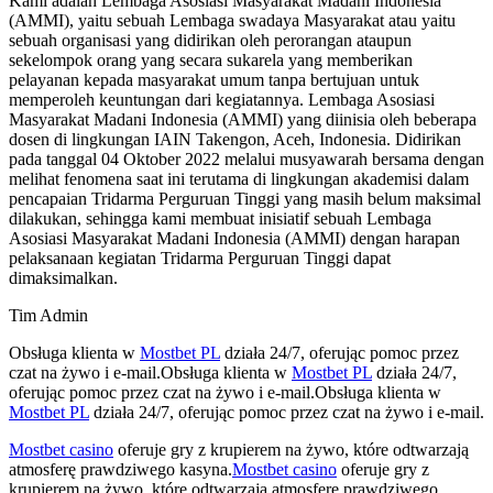
Kami adalah Lembaga Asosiasi Masyarakat Madani Indonesia
(AMMI), yaitu sebuah Lembaga swadaya Masyarakat atau yaitu
sebuah organisasi yang didirikan oleh perorangan ataupun
sekelompok orang yang secara sukarela yang memberikan
pelayanan kepada masyarakat umum tanpa bertujuan untuk
memperoleh keuntungan dari kegiatannya. Lembaga Asosiasi
Masyarakat Madani Indonesia (AMMI) yang diinisia oleh beberapa
dosen di lingkungan IAIN Takengon, Aceh, Indonesia. Didirikan
pada tanggal 04 Oktober 2022 melalui musyawarah bersama dengan
melihat fenomena saat ini terutama di lingkungan akademisi dalam
pencapaian Tridarma Perguruan Tinggi yang masih belum maksimal
dilakukan, sehingga kami membuat inisiatif sebuah Lembaga
Asosiasi Masyarakat Madani Indonesia (AMMI) dengan harapan
pelaksanaan kegiatan Tridarma Perguruan Tinggi dapat
dimaksimalkan.
Tim Admin
Obsługa klienta w
Mostbet PL
działa 24/7, oferując pomoc przez
czat na żywo i e-mail.Obsługa klienta w
Mostbet PL
działa 24/7,
oferując pomoc przez czat na żywo i e-mail.Obsługa klienta w
Mostbet PL
działa 24/7, oferując pomoc przez czat na żywo i e-mail.
Mostbet casino
oferuje gry z krupierem na żywo, które odtwarzają
atmosferę prawdziwego kasyna.
Mostbet casino
oferuje gry z
krupierem na żywo, które odtwarzają atmosferę prawdziwego