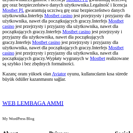
grę oraz bezpieczeństwo danych użytkownika.Legalność i licencja
Mostbet PL
gwarantują uczciwą grę oraz bezpieczeństwo danych
użytkownika.Interfejs
Mostbet casino
jest przejrzysty i przyjazny dla
użytkownika, nawet dla początkujących graczy.Interfejs
Mostbet
casino
jest przejrzysty i przyjazny dla użytkownika, nawet dla
początkujących graczy.Interfejs
Mostbet casino
jest przejrzysty i
przyjazny dla użytkownika, nawet dla początkujących
graczy.Interfejs
Mostbet casino
jest przejrzysty i przyjazny dla
użytkownika, nawet dla początkujących graczy.Interfejs
Mostbet
casino
jest przejrzysty i przyjazny dla użytkownika, nawet dla
początkujących graczy.Wypłaty wygranych w
Mostbet
realizowane
są szybko i bez zbędnych formalności.
Kazanç oranı yüksek olan
Aviator
oyunu, kullanıcıların kısa sürede
büyük ödüller kazanmasını sağlar.
WEB LEMBAGA AMMI
My WordPress Blog