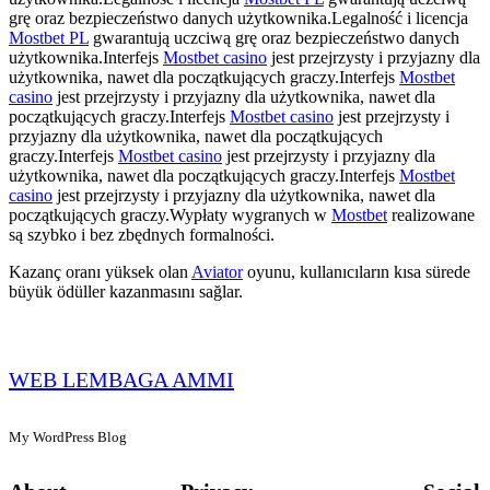
grę oraz bezpieczeństwo danych użytkownika.Legalność i licencja
Mostbet PL
gwarantują uczciwą grę oraz bezpieczeństwo danych
użytkownika.Interfejs
Mostbet casino
jest przejrzysty i przyjazny dla
użytkownika, nawet dla początkujących graczy.Interfejs
Mostbet
casino
jest przejrzysty i przyjazny dla użytkownika, nawet dla
początkujących graczy.Interfejs
Mostbet casino
jest przejrzysty i
przyjazny dla użytkownika, nawet dla początkujących
graczy.Interfejs
Mostbet casino
jest przejrzysty i przyjazny dla
użytkownika, nawet dla początkujących graczy.Interfejs
Mostbet
casino
jest przejrzysty i przyjazny dla użytkownika, nawet dla
początkujących graczy.Wypłaty wygranych w
Mostbet
realizowane
są szybko i bez zbędnych formalności.
Kazanç oranı yüksek olan
Aviator
oyunu, kullanıcıların kısa sürede
büyük ödüller kazanmasını sağlar.
WEB LEMBAGA AMMI
My WordPress Blog