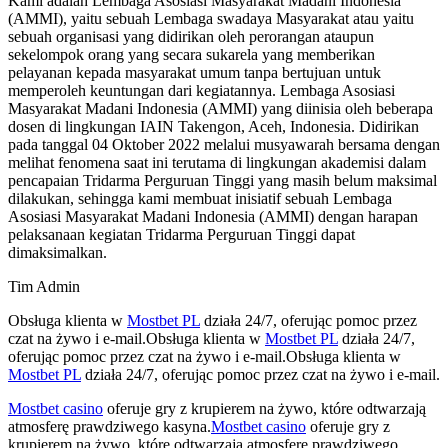
Kami adalah Lembaga Asosiasi Masyarakat Madani Indonesia
(AMMI), yaitu sebuah Lembaga swadaya Masyarakat atau yaitu
sebuah organisasi yang didirikan oleh perorangan ataupun
sekelompok orang yang secara sukarela yang memberikan
pelayanan kepada masyarakat umum tanpa bertujuan untuk
memperoleh keuntungan dari kegiatannya. Lembaga Asosiasi
Masyarakat Madani Indonesia (AMMI) yang diinisia oleh beberapa
dosen di lingkungan IAIN Takengon, Aceh, Indonesia. Didirikan
pada tanggal 04 Oktober 2022 melalui musyawarah bersama dengan
melihat fenomena saat ini terutama di lingkungan akademisi dalam
pencapaian Tridarma Perguruan Tinggi yang masih belum maksimal
dilakukan, sehingga kami membuat inisiatif sebuah Lembaga
Asosiasi Masyarakat Madani Indonesia (AMMI) dengan harapan
pelaksanaan kegiatan Tridarma Perguruan Tinggi dapat
dimaksimalkan.
Tim Admin
Obsługa klienta w
Mostbet PL
działa 24/7, oferując pomoc przez
czat na żywo i e-mail.Obsługa klienta w
Mostbet PL
działa 24/7,
oferując pomoc przez czat na żywo i e-mail.Obsługa klienta w
Mostbet PL
działa 24/7, oferując pomoc przez czat na żywo i e-mail.
Mostbet casino
oferuje gry z krupierem na żywo, które odtwarzają
atmosferę prawdziwego kasyna.
Mostbet casino
oferuje gry z
krupierem na żywo, które odtwarzają atmosferę prawdziwego