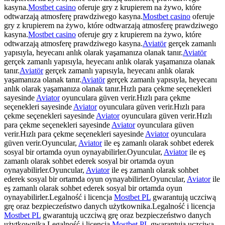
kasyna.
Mostbet casino
oferuje gry z krupierem na żywo, które
odtwarzają atmosferę prawdziwego kasyna.
Mostbet casino
oferuje
gry z krupierem na żywo, które odtwarzają atmosferę prawdziwego
kasyna.
Mostbet casino
oferuje gry z krupierem na żywo, które
odtwarzają atmosferę prawdziwego kasyna.
Aviatör
gerçek zamanlı
yapısıyla, heyecanı anlık olarak yaşamanıza olanak tanır.
Aviatör
gerçek zamanlı yapısıyla, heyecanı anlık olarak yaşamanıza olanak
tanır.
Aviatör
gerçek zamanlı yapısıyla, heyecanı anlık olarak
yaşamanıza olanak tanır.
Aviatör
gerçek zamanlı yapısıyla, heyecanı
anlık olarak yaşamanıza olanak tanır.Hızlı para çekme seçenekleri
sayesinde
Aviator
oyunculara güven verir.Hızlı para çekme
seçenekleri sayesinde
Aviator
oyunculara güven verir.Hızlı para
çekme seçenekleri sayesinde
Aviator
oyunculara güven verir.Hızlı
para çekme seçenekleri sayesinde
Aviator
oyunculara güven
verir.Hızlı para çekme seçenekleri sayesinde
Aviator
oyunculara
güven verir.Oyuncular,
Aviator
ile eş zamanlı olarak sohbet ederek
sosyal bir ortamda oyun oynayabilirler.Oyuncular,
Aviator
ile eş
zamanlı olarak sohbet ederek sosyal bir ortamda oyun
oynayabilirler.Oyuncular,
Aviator
ile eş zamanlı olarak sohbet
ederek sosyal bir ortamda oyun oynayabilirler.Oyuncular,
Aviator
ile
eş zamanlı olarak sohbet ederek sosyal bir ortamda oyun
oynayabilirler.Legalność i licencja
Mostbet PL
gwarantują uczciwą
grę oraz bezpieczeństwo danych użytkownika.Legalność i licencja
Mostbet PL
gwarantują uczciwą grę oraz bezpieczeństwo danych
użytkownika.Legalność i licencja
Mostbet PL
gwarantują uczciwą