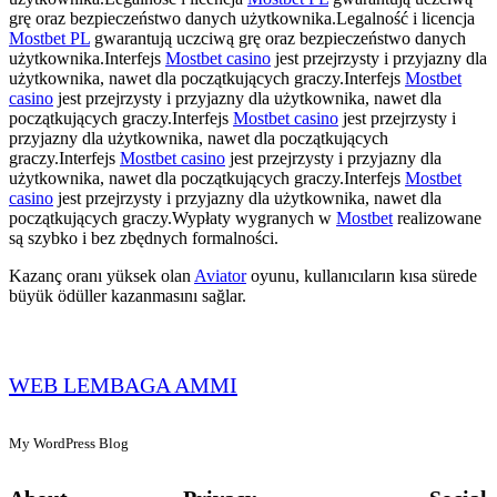
grę oraz bezpieczeństwo danych użytkownika.Legalność i licencja
Mostbet PL
gwarantują uczciwą grę oraz bezpieczeństwo danych
użytkownika.Interfejs
Mostbet casino
jest przejrzysty i przyjazny dla
użytkownika, nawet dla początkujących graczy.Interfejs
Mostbet
casino
jest przejrzysty i przyjazny dla użytkownika, nawet dla
początkujących graczy.Interfejs
Mostbet casino
jest przejrzysty i
przyjazny dla użytkownika, nawet dla początkujących
graczy.Interfejs
Mostbet casino
jest przejrzysty i przyjazny dla
użytkownika, nawet dla początkujących graczy.Interfejs
Mostbet
casino
jest przejrzysty i przyjazny dla użytkownika, nawet dla
początkujących graczy.Wypłaty wygranych w
Mostbet
realizowane
są szybko i bez zbędnych formalności.
Kazanç oranı yüksek olan
Aviator
oyunu, kullanıcıların kısa sürede
büyük ödüller kazanmasını sağlar.
WEB LEMBAGA AMMI
My WordPress Blog