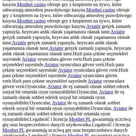
kasyna.
Mostbet casino
oferuje gry z krupierem na żywo, które
odtwarzają atmosferę prawdziwego kasyna.
Mostbet casino
oferuje
gry z krupierem na żywo, które odtwarzają atmosferę prawdziwego
kasyna.
Mostbet casino
oferuje gry z krupierem na żywo, które
odtwarzają atmosferę prawdziwego kasyna.
Aviatör
gerçek zamanlı
yapısıyla, heyecanı anlık olarak yaşamanıza olanak tanır.
Aviatör
gerçek zamanlı yapısıyla, heyecanı anlık olarak yaşamanıza olanak
tanır.
Aviatör
gerçek zamanlı yapısıyla, heyecanı anlık olarak
yaşamanıza olanak tanır.
Aviatör
gerçek zamanlı yapısıyla, heyecanı
anlık olarak yaşamanıza olanak tanır.Hızlı para çekme seçenekleri
sayesinde
Aviator
oyunculara güven verir.Hızlı para çekme
seçenekleri sayesinde
Aviator
oyunculara güven verir.Hızlı para
çekme seçenekleri sayesinde
Aviator
oyunculara güven verir.Hızlı
para çekme seçenekleri sayesinde
Aviator
oyunculara güven
verir.Hızlı para çekme seçenekleri sayesinde
Aviator
oyunculara
güven verir.Oyuncular,
Aviator
ile eş zamanlı olarak sohbet ederek
sosyal bir ortamda oyun oynayabilirler.Oyuncular,
Aviator
ile eş
zamanlı olarak sohbet ederek sosyal bir ortamda oyun
oynayabilirler.Oyuncular,
Aviator
ile eş zamanlı olarak sohbet
ederek sosyal bir ortamda oyun oynayabilirler.Oyuncular,
Aviator
ile
eş zamanlı olarak sohbet ederek sosyal bir ortamda oyun
oynayabilirler.Legalność i licencja
Mostbet PL
gwarantują uczciwą
grę oraz bezpieczeństwo danych użytkownika.Legalność i licencja
Mostbet PL
gwarantują uczciwą grę oraz bezpieczeństwo danych
użytkownika.Legalność i licencja
Mostbet PL
gwarantują uczciwą