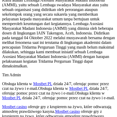
Kami adalah Lembaga Asosiasi Masyarakat Madani Indonesia
(AMMI), yaitu sebuah Lembaga swadaya Masyarakat atau yaitu
sebuah organisasi yang didirikan oleh perorangan ataupun
sekelompok orang yang secara sukarela yang memberikan
pelayanan kepada masyarakat umum tanpa bertujuan untuk
memperoleh keuntungan dari kegiatannya. Lembaga Asosiasi
Masyarakat Madani Indonesia (AMMI) yang diinisia oleh beberapa
dosen di lingkungan IAIN Takengon, Aceh, Indonesia. Didirikan
pada tanggal 04 Oktober 2022 melalui musyawarah bersama dengan
melihat fenomena saat ini terutama di lingkungan akademisi dalam
pencapaian Tridarma Perguruan Tinggi yang masih belum maksimal
dilakukan, sehingga kami membuat inisiatif sebuah Lembaga
Asosiasi Masyarakat Madani Indonesia (AMMI) dengan harapan
pelaksanaan kegiatan Tridarma Perguruan Tinggi dapat
dimaksimalkan.
Tim Admin
Obsługa klienta w
Mostbet PL
działa 24/7, oferując pomoc przez
czat na żywo i e-mail.Obsługa klienta w
Mostbet PL
działa 24/7,
oferując pomoc przez czat na żywo i e-mail.Obsługa klienta w
Mostbet PL
działa 24/7, oferując pomoc przez czat na żywo i e-mail.
Mostbet casino
oferuje gry z krupierem na żywo, które odtwarzają
atmosferę prawdziwego kasyna.
Mostbet casino
oferuje gry z
krupierem na żywo, które odtwarzają atmosferę prawdziwego