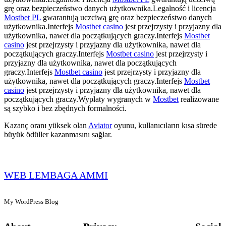
grę oraz bezpieczeństwo danych użytkownika.Legalność i licencja
Mostbet PL
gwarantują uczciwą grę oraz bezpieczeństwo danych
użytkownika.Interfejs
Mostbet casino
jest przejrzysty i przyjazny dla
użytkownika, nawet dla początkujących graczy.Interfejs
Mostbet
casino
jest przejrzysty i przyjazny dla użytkownika, nawet dla
początkujących graczy.Interfejs
Mostbet casino
jest przejrzysty i
przyjazny dla użytkownika, nawet dla początkujących
graczy.Interfejs
Mostbet casino
jest przejrzysty i przyjazny dla
użytkownika, nawet dla początkujących graczy.Interfejs
Mostbet
casino
jest przejrzysty i przyjazny dla użytkownika, nawet dla
początkujących graczy.Wypłaty wygranych w
Mostbet
realizowane
są szybko i bez zbędnych formalności.
Kazanç oranı yüksek olan
Aviator
oyunu, kullanıcıların kısa sürede
büyük ödüller kazanmasını sağlar.
WEB LEMBAGA AMMI
My WordPress Blog