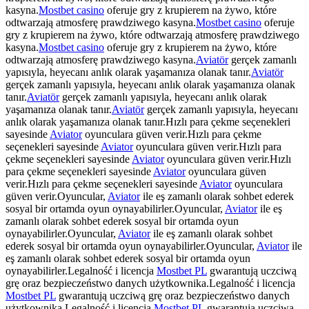
kasyna.
Mostbet casino
oferuje gry z krupierem na żywo, które
odtwarzają atmosferę prawdziwego kasyna.
Mostbet casino
oferuje
gry z krupierem na żywo, które odtwarzają atmosferę prawdziwego
kasyna.
Mostbet casino
oferuje gry z krupierem na żywo, które
odtwarzają atmosferę prawdziwego kasyna.
Aviatör
gerçek zamanlı
yapısıyla, heyecanı anlık olarak yaşamanıza olanak tanır.
Aviatör
gerçek zamanlı yapısıyla, heyecanı anlık olarak yaşamanıza olanak
tanır.
Aviatör
gerçek zamanlı yapısıyla, heyecanı anlık olarak
yaşamanıza olanak tanır.
Aviatör
gerçek zamanlı yapısıyla, heyecanı
anlık olarak yaşamanıza olanak tanır.Hızlı para çekme seçenekleri
sayesinde
Aviator
oyunculara güven verir.Hızlı para çekme
seçenekleri sayesinde
Aviator
oyunculara güven verir.Hızlı para
çekme seçenekleri sayesinde
Aviator
oyunculara güven verir.Hızlı
para çekme seçenekleri sayesinde
Aviator
oyunculara güven
verir.Hızlı para çekme seçenekleri sayesinde
Aviator
oyunculara
güven verir.Oyuncular,
Aviator
ile eş zamanlı olarak sohbet ederek
sosyal bir ortamda oyun oynayabilirler.Oyuncular,
Aviator
ile eş
zamanlı olarak sohbet ederek sosyal bir ortamda oyun
oynayabilirler.Oyuncular,
Aviator
ile eş zamanlı olarak sohbet
ederek sosyal bir ortamda oyun oynayabilirler.Oyuncular,
Aviator
ile
eş zamanlı olarak sohbet ederek sosyal bir ortamda oyun
oynayabilirler.Legalność i licencja
Mostbet PL
gwarantują uczciwą
grę oraz bezpieczeństwo danych użytkownika.Legalność i licencja
Mostbet PL
gwarantują uczciwą grę oraz bezpieczeństwo danych
użytkownika.Legalność i licencja
Mostbet PL
gwarantują uczciwą