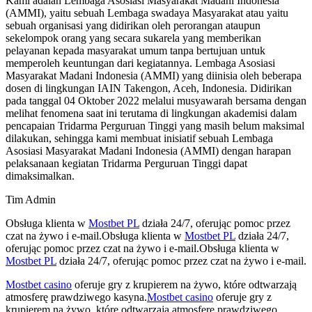
Kami adalah Lembaga Asosiasi Masyarakat Madani Indonesia
(AMMI), yaitu sebuah Lembaga swadaya Masyarakat atau yaitu
sebuah organisasi yang didirikan oleh perorangan ataupun
sekelompok orang yang secara sukarela yang memberikan
pelayanan kepada masyarakat umum tanpa bertujuan untuk
memperoleh keuntungan dari kegiatannya. Lembaga Asosiasi
Masyarakat Madani Indonesia (AMMI) yang diinisia oleh beberapa
dosen di lingkungan IAIN Takengon, Aceh, Indonesia. Didirikan
pada tanggal 04 Oktober 2022 melalui musyawarah bersama dengan
melihat fenomena saat ini terutama di lingkungan akademisi dalam
pencapaian Tridarma Perguruan Tinggi yang masih belum maksimal
dilakukan, sehingga kami membuat inisiatif sebuah Lembaga
Asosiasi Masyarakat Madani Indonesia (AMMI) dengan harapan
pelaksanaan kegiatan Tridarma Perguruan Tinggi dapat
dimaksimalkan.
Tim Admin
Obsługa klienta w
Mostbet PL
działa 24/7, oferując pomoc przez
czat na żywo i e-mail.Obsługa klienta w
Mostbet PL
działa 24/7,
oferując pomoc przez czat na żywo i e-mail.Obsługa klienta w
Mostbet PL
działa 24/7, oferując pomoc przez czat na żywo i e-mail.
Mostbet casino
oferuje gry z krupierem na żywo, które odtwarzają
atmosferę prawdziwego kasyna.
Mostbet casino
oferuje gry z
krupierem na żywo, które odtwarzają atmosferę prawdziwego