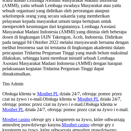
Kami adalah Lembaga Asosiasi Masyarakat Madani Indonesia
(AMMI), yaitu sebuah Lembaga swadaya Masyarakat atau yaitu
sebuah organisasi yang didirikan oleh perorangan ataupun
sekelompok orang yang secara sukarela yang memberikan
pelayanan kepada masyarakat umum tanpa bertujuan untuk
memperoleh keuntungan dari kegiatannya. Lembaga Asosiasi
Masyarakat Madani Indonesia (AMMI) yang diinisia oleh beberapa
dosen di lingkungan IAIN Takengon, Aceh, Indonesia. Didirikan
pada tanggal 04 Oktober 2022 melalui musyawarah bersama dengan
melihat fenomena saat ini terutama di lingkungan akademisi dalam
pencapaian Tridarma Perguruan Tinggi yang masih belum maksimal
dilakukan, sehingga kami membuat inisiatif sebuah Lembaga
Asosiasi Masyarakat Madani Indonesia (AMMI) dengan harapan
pelaksanaan kegiatan Tridarma Perguruan Tinggi dapat
dimaksimalkan.
Tim Admin
Obsługa klienta w
Mostbet PL
działa 24/7, oferując pomoc przez
czat na żywo i e-mail.Obsługa klienta w
Mostbet PL
działa 24/7,
oferując pomoc przez czat na żywo i e-mail.Obsługa klienta w
Mostbet PL
działa 24/7, oferując pomoc przez czat na żywo i e-mail.
Mostbet casino
oferuje gry z krupierem na żywo, które odtwarzają
atmosferę prawdziwego kasyna.
Mostbet casino
oferuje gry z
krupierem na żywo, które odtwarzają atmosferę prawdziwego