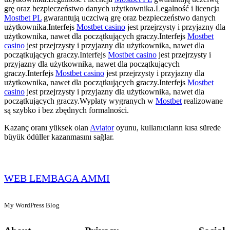
grę oraz bezpieczeństwo danych użytkownika.Legalność i licencja
Mostbet PL
gwarantują uczciwą grę oraz bezpieczeństwo danych
użytkownika.Interfejs
Mostbet casino
jest przejrzysty i przyjazny dla
użytkownika, nawet dla początkujących graczy.Interfejs
Mostbet
casino
jest przejrzysty i przyjazny dla użytkownika, nawet dla
początkujących graczy.Interfejs
Mostbet casino
jest przejrzysty i
przyjazny dla użytkownika, nawet dla początkujących
graczy.Interfejs
Mostbet casino
jest przejrzysty i przyjazny dla
użytkownika, nawet dla początkujących graczy.Interfejs
Mostbet
casino
jest przejrzysty i przyjazny dla użytkownika, nawet dla
początkujących graczy.Wypłaty wygranych w
Mostbet
realizowane
są szybko i bez zbędnych formalności.
Kazanç oranı yüksek olan
Aviator
oyunu, kullanıcıların kısa sürede
büyük ödüller kazanmasını sağlar.
WEB LEMBAGA AMMI
My WordPress Blog