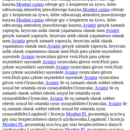
kasyna.
Mostbet casino
oferuje gry z krupierem na żywo, które
odtwarzają atmosferę prawdziwego kasyna.
Mostbet casino
oferuje
gry z krupierem na żywo, które odtwarzają atmosferę prawdziwego
kasyna.
Mostbet casino
oferuje gry z krupierem na żywo, które
odtwarzają atmosferę prawdziwego kasyna.
Aviatör
gerçek zamanlı
yapısıyla, heyecanı anlık olarak yaşamanıza olanak tanır.
Aviatör
gerçek zamanlı yapısıyla, heyecanı anlık olarak yaşamanıza olanak
tanır.
Aviatör
gerçek zamanlı yapısıyla, heyecanı anlık olarak
yaşamanıza olanak tanır.
Aviatör
gerçek zamanlı yapısıyla, heyecanı
anlık olarak yaşamanıza olanak tanır.Hızlı para çekme seçenekleri
sayesinde
Aviator
oyunculara güven verir.Hızlı para çekme
seçenekleri sayesinde
Aviator
oyunculara güven verir.Hızlı para
çekme seçenekleri sayesinde
Aviator
oyunculara güven verir.Hızlı
para çekme seçenekleri sayesinde
Aviator
oyunculara güven
verir.Hızlı para çekme seçenekleri sayesinde
Aviator
oyunculara
güven verir.Oyuncular,
Aviator
ile eş zamanlı olarak sohbet ederek
sosyal bir ortamda oyun oynayabilirler.Oyuncular,
Aviator
ile eş
zamanlı olarak sohbet ederek sosyal bir ortamda oyun
oynayabilirler.Oyuncular,
Aviator
ile eş zamanlı olarak sohbet
ederek sosyal bir ortamda oyun oynayabilirler.Oyuncular,
Aviator
ile
eş zamanlı olarak sohbet ederek sosyal bir ortamda oyun
oynayabilirler.Legalność i licencja
Mostbet PL
gwarantują uczciwą
grę oraz bezpieczeństwo danych użytkownika.Legalność i licencja
Mostbet PL
gwarantują uczciwą grę oraz bezpieczeństwo danych
użytkownika.Legalność i licencja
Mostbet PL
gwarantują uczciwą