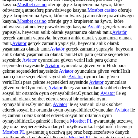
kasyna.
Mostbet casino
oferuje gry z krupierem na żywo, które
odtwarzają atmosferę prawdziwego kasyna.
Mostbet casino
oferuje
gry z krupierem na żywo, które odtwarzają atmosferę prawdziwego
kasyna.
Mostbet casino
oferuje gry z krupierem na żywo, które
odtwarzają atmosferę prawdziwego kasyna.
Aviatör
gerçek zamanlı
yapısıyla, heyecanı anlık olarak yaşamanıza olanak tanır.
Aviatör
gerçek zamanlı yapısıyla, heyecanı anlık olarak yaşamanıza olanak
tanır.
Aviatör
gerçek zamanlı yapısıyla, heyecanı anlık olarak
yaşamanıza olanak tanır.
Aviatör
gerçek zamanlı yapısıyla, heyecanı
anlık olarak yaşamanıza olanak tanır.Hızlı para çekme seçenekleri
sayesinde
Aviator
oyunculara güven verir.Hızlı para çekme
seçenekleri sayesinde
Aviator
oyunculara güven verir.Hızlı para
çekme seçenekleri sayesinde
Aviator
oyunculara güven verir.Hızlı
para çekme seçenekleri sayesinde
Aviator
oyunculara güven
verir.Hızlı para çekme seçenekleri sayesinde
Aviator
oyunculara
güven verir.Oyuncular,
Aviator
ile eş zamanlı olarak sohbet ederek
sosyal bir ortamda oyun oynayabilirler.Oyuncular,
Aviator
ile eş
zamanlı olarak sohbet ederek sosyal bir ortamda oyun
oynayabilirler.Oyuncular,
Aviator
ile eş zamanlı olarak sohbet
ederek sosyal bir ortamda oyun oynayabilirler.Oyuncular,
Aviator
ile
eş zamanlı olarak sohbet ederek sosyal bir ortamda oyun
oynayabilirler.Legalność i licencja
Mostbet PL
gwarantują uczciwą
grę oraz bezpieczeństwo danych użytkownika.Legalność i licencja
Mostbet PL
gwarantują uczciwą grę oraz bezpieczeństwo danych
użytkownika.Legalność i licencja
Mostbet PL
gwarantują uczciwą