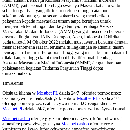
Kami adalah Lembaga Asosiasi Masyarakat Madani Indonesia
(AMMI), yaitu sebuah Lembaga swadaya Masyarakat atau yaitu
sebuah organisasi yang didirikan oleh perorangan ataupun
sekelompok orang yang secara sukarela yang memberikan
pelayanan kepada masyarakat umum tanpa bertujuan untuk
memperoleh keuntungan dari kegiatannya. Lembaga Asosiasi
Masyarakat Madani Indonesia (AMMI) yang diinisia oleh beberapa
dosen di lingkungan IAIN Takengon, Aceh, Indonesia. Didirikan
pada tanggal 04 Oktober 2022 melalui musyawarah bersama dengan
melihat fenomena saat ini terutama di lingkungan akademisi dalam
pencapaian Tridarma Perguruan Tinggi yang masih belum maksimal
dilakukan, sehingga kami membuat inisiatif sebuah Lembaga
Asosiasi Masyarakat Madani Indonesia (AMMI) dengan harapan
pelaksanaan kegiatan Tridarma Perguruan Tinggi dapat
dimaksimalkan.
Tim Admin
Obsługa klienta w
Mostbet PL
działa 24/7, oferując pomoc przez
czat na żywo i e-mail.Obsługa klienta w
Mostbet PL
działa 24/7,
oferując pomoc przez czat na żywo i e-mail.Obsługa klienta w
Mostbet PL
działa 24/7, oferując pomoc przez czat na żywo i e-mail.
Mostbet casino
oferuje gry z krupierem na żywo, które odtwarzają
atmosferę prawdziwego kasyna.
Mostbet casino
oferuje gry z
krupierem na żywo, które odtwarzają atmosferę prawdziwego