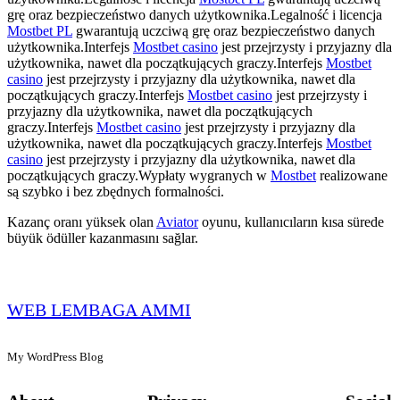
grę oraz bezpieczeństwo danych użytkownika.Legalność i licencja
Mostbet PL
gwarantują uczciwą grę oraz bezpieczeństwo danych
użytkownika.Interfejs
Mostbet casino
jest przejrzysty i przyjazny dla
użytkownika, nawet dla początkujących graczy.Interfejs
Mostbet
casino
jest przejrzysty i przyjazny dla użytkownika, nawet dla
początkujących graczy.Interfejs
Mostbet casino
jest przejrzysty i
przyjazny dla użytkownika, nawet dla początkujących
graczy.Interfejs
Mostbet casino
jest przejrzysty i przyjazny dla
użytkownika, nawet dla początkujących graczy.Interfejs
Mostbet
casino
jest przejrzysty i przyjazny dla użytkownika, nawet dla
początkujących graczy.Wypłaty wygranych w
Mostbet
realizowane
są szybko i bez zbędnych formalności.
Kazanç oranı yüksek olan
Aviator
oyunu, kullanıcıların kısa sürede
büyük ödüller kazanmasını sağlar.
WEB LEMBAGA AMMI
My WordPress Blog