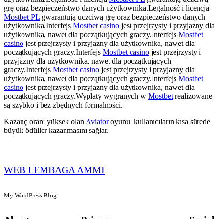
grę oraz bezpieczeństwo danych użytkownika.Legalność i licencja
Mostbet PL
gwarantują uczciwą grę oraz bezpieczeństwo danych
użytkownika.Interfejs
Mostbet casino
jest przejrzysty i przyjazny dla
użytkownika, nawet dla początkujących graczy.Interfejs
Mostbet
casino
jest przejrzysty i przyjazny dla użytkownika, nawet dla
początkujących graczy.Interfejs
Mostbet casino
jest przejrzysty i
przyjazny dla użytkownika, nawet dla początkujących
graczy.Interfejs
Mostbet casino
jest przejrzysty i przyjazny dla
użytkownika, nawet dla początkujących graczy.Interfejs
Mostbet
casino
jest przejrzysty i przyjazny dla użytkownika, nawet dla
początkujących graczy.Wypłaty wygranych w
Mostbet
realizowane
są szybko i bez zbędnych formalności.
Kazanç oranı yüksek olan
Aviator
oyunu, kullanıcıların kısa sürede
büyük ödüller kazanmasını sağlar.
WEB LEMBAGA AMMI
My WordPress Blog