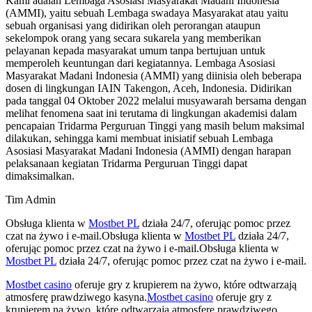
Kami adalah Lembaga Asosiasi Masyarakat Madani Indonesia
(AMMI), yaitu sebuah Lembaga swadaya Masyarakat atau yaitu
sebuah organisasi yang didirikan oleh perorangan ataupun
sekelompok orang yang secara sukarela yang memberikan
pelayanan kepada masyarakat umum tanpa bertujuan untuk
memperoleh keuntungan dari kegiatannya. Lembaga Asosiasi
Masyarakat Madani Indonesia (AMMI) yang diinisia oleh beberapa
dosen di lingkungan IAIN Takengon, Aceh, Indonesia. Didirikan
pada tanggal 04 Oktober 2022 melalui musyawarah bersama dengan
melihat fenomena saat ini terutama di lingkungan akademisi dalam
pencapaian Tridarma Perguruan Tinggi yang masih belum maksimal
dilakukan, sehingga kami membuat inisiatif sebuah Lembaga
Asosiasi Masyarakat Madani Indonesia (AMMI) dengan harapan
pelaksanaan kegiatan Tridarma Perguruan Tinggi dapat
dimaksimalkan.
Tim Admin
Obsługa klienta w
Mostbet PL
działa 24/7, oferując pomoc przez
czat na żywo i e-mail.Obsługa klienta w
Mostbet PL
działa 24/7,
oferując pomoc przez czat na żywo i e-mail.Obsługa klienta w
Mostbet PL
działa 24/7, oferując pomoc przez czat na żywo i e-mail.
Mostbet casino
oferuje gry z krupierem na żywo, które odtwarzają
atmosferę prawdziwego kasyna.
Mostbet casino
oferuje gry z
krupierem na żywo, które odtwarzają atmosferę prawdziwego