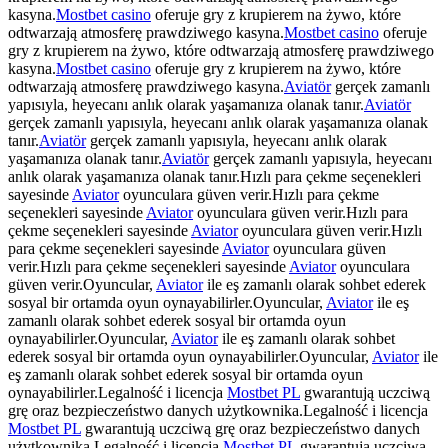
kasyna.
Mostbet casino
oferuje gry z krupierem na żywo, które
odtwarzają atmosferę prawdziwego kasyna.
Mostbet casino
oferuje
gry z krupierem na żywo, które odtwarzają atmosferę prawdziwego
kasyna.
Mostbet casino
oferuje gry z krupierem na żywo, które
odtwarzają atmosferę prawdziwego kasyna.
Aviatör
gerçek zamanlı
yapısıyla, heyecanı anlık olarak yaşamanıza olanak tanır.
Aviatör
gerçek zamanlı yapısıyla, heyecanı anlık olarak yaşamanıza olanak
tanır.
Aviatör
gerçek zamanlı yapısıyla, heyecanı anlık olarak
yaşamanıza olanak tanır.
Aviatör
gerçek zamanlı yapısıyla, heyecanı
anlık olarak yaşamanıza olanak tanır.Hızlı para çekme seçenekleri
sayesinde
Aviator
oyunculara güven verir.Hızlı para çekme
seçenekleri sayesinde
Aviator
oyunculara güven verir.Hızlı para
çekme seçenekleri sayesinde
Aviator
oyunculara güven verir.Hızlı
para çekme seçenekleri sayesinde
Aviator
oyunculara güven
verir.Hızlı para çekme seçenekleri sayesinde
Aviator
oyunculara
güven verir.Oyuncular,
Aviator
ile eş zamanlı olarak sohbet ederek
sosyal bir ortamda oyun oynayabilirler.Oyuncular,
Aviator
ile eş
zamanlı olarak sohbet ederek sosyal bir ortamda oyun
oynayabilirler.Oyuncular,
Aviator
ile eş zamanlı olarak sohbet
ederek sosyal bir ortamda oyun oynayabilirler.Oyuncular,
Aviator
ile
eş zamanlı olarak sohbet ederek sosyal bir ortamda oyun
oynayabilirler.Legalność i licencja
Mostbet PL
gwarantują uczciwą
grę oraz bezpieczeństwo danych użytkownika.Legalność i licencja
Mostbet PL
gwarantują uczciwą grę oraz bezpieczeństwo danych
użytkownika.Legalność i licencja
Mostbet PL
gwarantują uczciwą