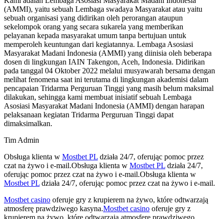
Kami adalah Lembaga Asosiasi Masyarakat Madani Indonesia
(AMMI), yaitu sebuah Lembaga swadaya Masyarakat atau yaitu
sebuah organisasi yang didirikan oleh perorangan ataupun
sekelompok orang yang secara sukarela yang memberikan
pelayanan kepada masyarakat umum tanpa bertujuan untuk
memperoleh keuntungan dari kegiatannya. Lembaga Asosiasi
Masyarakat Madani Indonesia (AMMI) yang diinisia oleh beberapa
dosen di lingkungan IAIN Takengon, Aceh, Indonesia. Didirikan
pada tanggal 04 Oktober 2022 melalui musyawarah bersama dengan
melihat fenomena saat ini terutama di lingkungan akademisi dalam
pencapaian Tridarma Perguruan Tinggi yang masih belum maksimal
dilakukan, sehingga kami membuat inisiatif sebuah Lembaga
Asosiasi Masyarakat Madani Indonesia (AMMI) dengan harapan
pelaksanaan kegiatan Tridarma Perguruan Tinggi dapat
dimaksimalkan.
Tim Admin
Obsługa klienta w
Mostbet PL
działa 24/7, oferując pomoc przez
czat na żywo i e-mail.Obsługa klienta w
Mostbet PL
działa 24/7,
oferując pomoc przez czat na żywo i e-mail.Obsługa klienta w
Mostbet PL
działa 24/7, oferując pomoc przez czat na żywo i e-mail.
Mostbet casino
oferuje gry z krupierem na żywo, które odtwarzają
atmosferę prawdziwego kasyna.
Mostbet casino
oferuje gry z
krupierem na żywo, które odtwarzają atmosferę prawdziwego