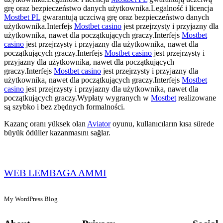
grę oraz bezpieczeństwo danych użytkownika.Legalność i licencja
Mostbet PL
gwarantują uczciwą grę oraz bezpieczeństwo danych
użytkownika.Interfejs
Mostbet casino
jest przejrzysty i przyjazny dla
użytkownika, nawet dla początkujących graczy.Interfejs
Mostbet
casino
jest przejrzysty i przyjazny dla użytkownika, nawet dla
początkujących graczy.Interfejs
Mostbet casino
jest przejrzysty i
przyjazny dla użytkownika, nawet dla początkujących
graczy.Interfejs
Mostbet casino
jest przejrzysty i przyjazny dla
użytkownika, nawet dla początkujących graczy.Interfejs
Mostbet
casino
jest przejrzysty i przyjazny dla użytkownika, nawet dla
początkujących graczy.Wypłaty wygranych w
Mostbet
realizowane
są szybko i bez zbędnych formalności.
Kazanç oranı yüksek olan
Aviator
oyunu, kullanıcıların kısa sürede
büyük ödüller kazanmasını sağlar.
WEB LEMBAGA AMMI
My WordPress Blog